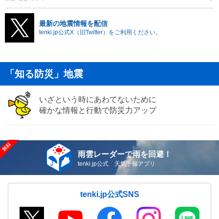
最新の地震情報を配信
tenki.jp公式X（旧Twitter）をご利用ください。
「知る防災」地震
いざという時にあわてないために
確かな情報と行動で防災力アップ
雨雲レーダーで雨を回避！
tenki.jp公式 天気予報アプリ
tenki.jp公式SNS