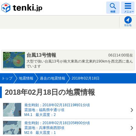
tenki.jp
検索
メニュー
現在地
台風13号情報
06日14:00現在
大型で強い台風13号が南大東島の東北東約190kmを西北西に進ん
でいます
トップ
地震情報
過去の地震情報
2018年02月18日
2018年02月18日の地震情報
発生時刻：2018年02月18日19時01分頃
震源地：福島県中通り頃
M4.1
最大震度：2
発生時刻：2018年02月18日05時00分頃
震源地：兵庫県南西部頃
M2.6
最大震度：1