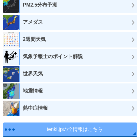
PM2.5分布予測
アメダス
2週間天気
気象予報士のポイント解説
世界天気
地震情報
熱中症情報
tenki.jpの全情報はこちら