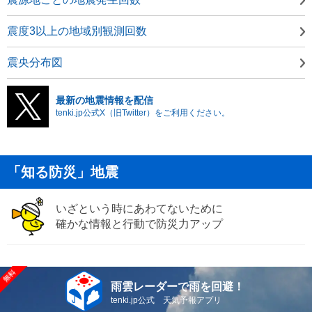
震度3以上の地域別観測回数
震央分布図
最新の地震情報を配信
tenki.jp公式X（旧Twitter）をご利用ください。
「知る防災」地震
いざという時にあわてないために
確かな情報と行動で防災力アップ
雨雲レーダーで雨を回避！
tenki.jp公式 天気予報アプリ