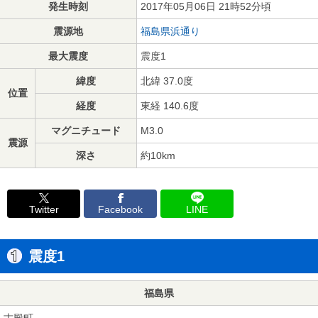
発生時刻
2017年05月06日 21時52分頃
震源地
福島県浜通り
最大震度
震度1
緯度
北緯 37.0度
位置
経度
東経 140.6度
マグニチュード
M3.0
震源
深さ
約10km
Twitter
Facebook
LINE
震度1
福島県
古殿町