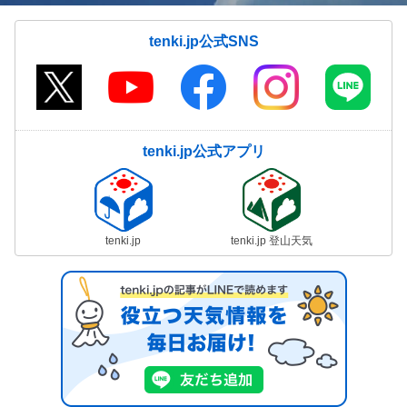
tenki.jp公式SNS
tenki.jp公式アプリ
tenki.jp
tenki.jp 登山天気