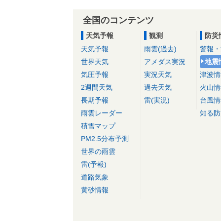
全国のコンテンツ
天気予報
観測
防災
天気予報
雨雲(過去)
警報・
世界天気
アメダス実況
地震
気圧予報
実況天気
津波情
2週間天気
過去天気
火山情
長期予報
雷(実況)
台風情
雨雲レーダー
知る防
積雪マップ
PM2.5分布予測
世界の雨雲
雷(予報)
道路気象
黄砂情報