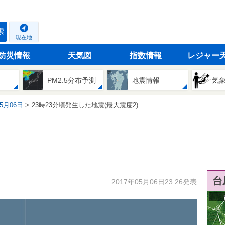
索
現在地
防災情報
天気図
指数情報
レジャー
PM2.5分布予測
地震情報
気
05月06日
23時23分頃発生した地震(最大震度2)
台
2017年05月06日23:26発表