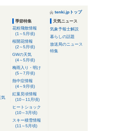
tenki.jpトップ
季節特集
天気ニュース
花粉飛散情報
気象予報士解説
(1～5月頃)
暮らしの話題
桜開花情報
放送局のニュース
(2～5月頃)
特集
GWの天気
(4～5月頃)
梅雨入り・明け
(5～7月頃)
熱中症情報
(4～9月頃)
紅葉見頃情報
天気
(10～11月頃)
ヒートショック
(10～3月頃)
スキー積雪情報
(11～5月頃)