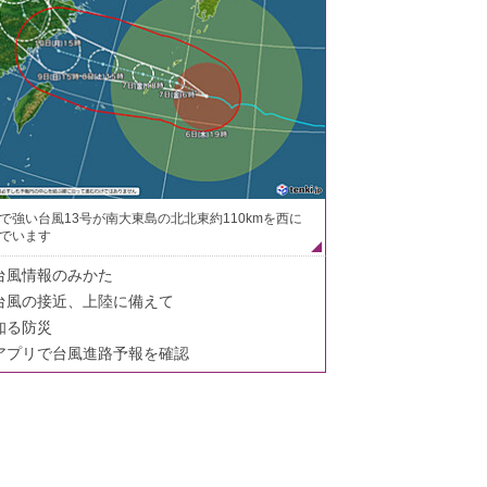
で強い台風13号が南大東島の北北東約110kmを西に
でいます
台風情報のみかた
台風の接近、上陸に備えて
知る防災
アプリで台風進路予報を確認