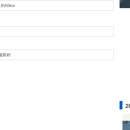
約50km
蔵島村
2