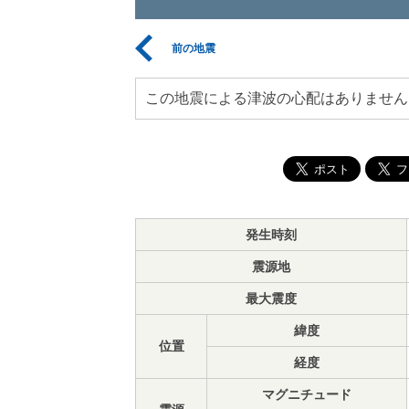
前の地震
この地震による津波の心配はありません
発生時刻
震源地
最大震度
緯度
位置
経度
マグニチュード