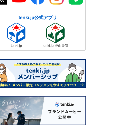
tenki.jp公式アプリ
tenki.jp
tenki.jp 登山天気