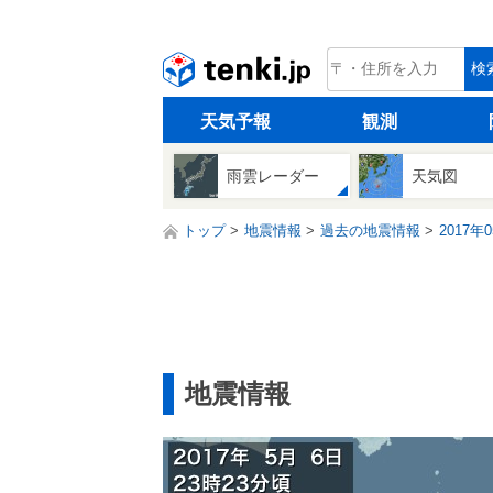
tenki.jp
検
天気予報
観測
雨雲レーダー
天気図
トップ
地震情報
過去の地震情報
2017年
地震情報