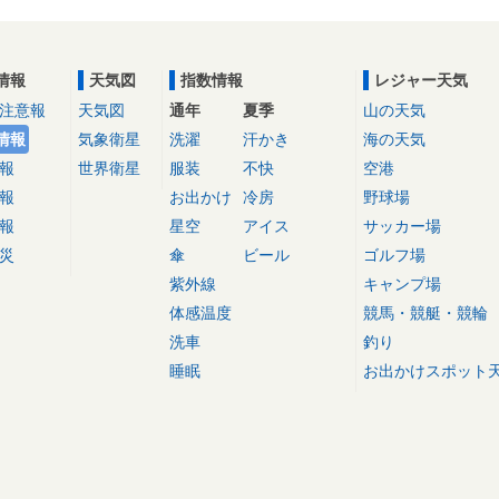
情報
天気図
指数情報
レジャー天気
注意報
天気図
通年
夏季
山の天気
情報
気象衛星
洗濯
汗かき
海の天気
報
世界衛星
服装
不快
空港
報
お出かけ
冷房
野球場
報
星空
アイス
サッカー場
災
傘
ビール
ゴルフ場
紫外線
キャンプ場
体感温度
競馬・競艇・競輪
洗車
釣り
睡眠
お出かけスポット