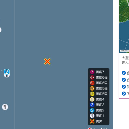
大型
進ん