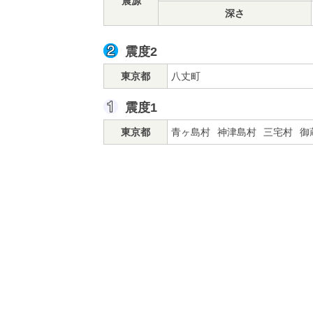
震源
深さ
震度2
東京都
八丈町
震度1
東京都
青ヶ島村
神津島村
三宅村
御