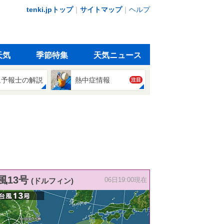
tenki.jpトップ
｜
サイトマップ
｜
ヘルプ
天気
季節特集
天気ニュース
象予報士の解説
熱中症情報
注目
風13号
(ドルフィン)
06日19:00現在