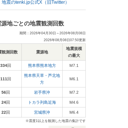
地震のtenki.jp公式X（旧Twitter）
震源地ごとの地震観測回数
期間：2026年04月30日～2026年08月08日
2026年08月08日07:50更新
地震規模
震観測回数
震源地
の最大
334
回
熊本県熊本地方
M7.1
熊本県天草・芦北地
111
回
M6.1
方
56
回
岩手県沖
M7.2
24
回
トカラ列島近海
M4.6
22
回
宮城県沖
M6.4
※震度1以上を観測した地震の集計です