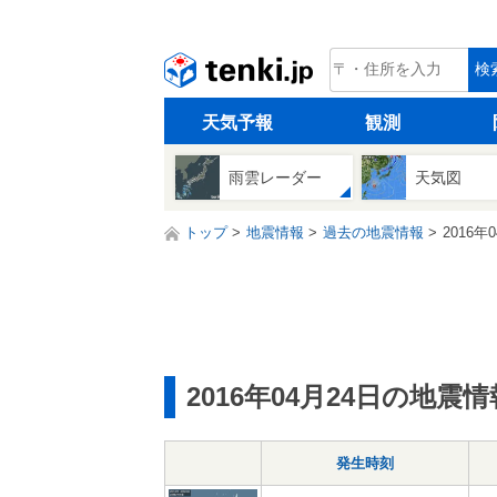
tenki.jp
検
天気予報
観測
雨雲レーダー
天気図
トップ
地震情報
過去の地震情報
2016年
2016年04月24日の地震情
発生時刻