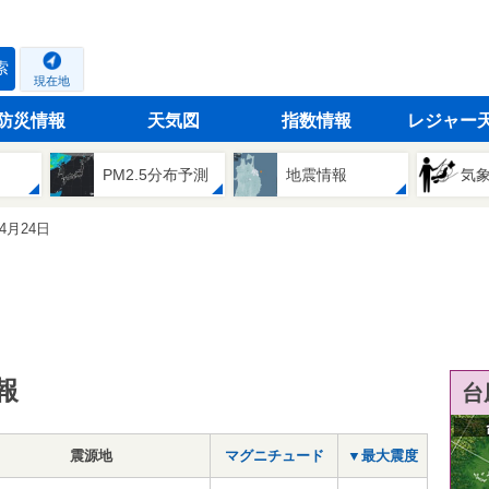
索
現在地
防災情報
天気図
指数情報
レジャー
PM2.5分布予測
地震情報
気
04月24日
報
台
震源地
マグニチュード
▼最大震度