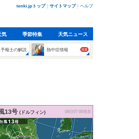
tenki.jpトップ
｜
サイトマップ
｜
ヘルプ
天気
季節特集
天気ニュース
象予報士の解説
熱中症情報
注目
風13号
(ドルフィン)
08日07:00現在