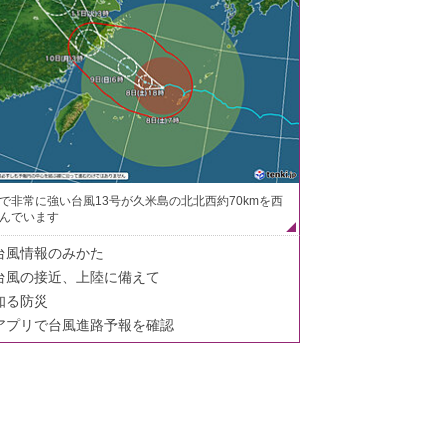
で非常に強い台風13号が久米島の北北西約70kmを西
んでいます
台風情報のみかた
台風の接近、上陸に備えて
知る防災
アプリで台風進路予報を確認