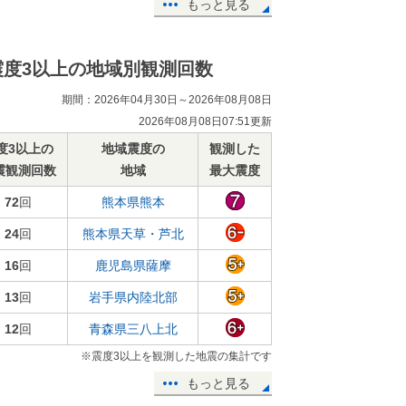
もっと見る
震度3以上の地域別観測回数
期間：2026年04月30日～2026年08月08日
2026年08月08日07:51更新
度3以上の
地域震度の
観測した
震観測回数
地域
最大震度
72
回
熊本県熊本
24
回
熊本県天草・芦北
16
回
鹿児島県薩摩
13
回
岩手県内陸北部
12
回
青森県三八上北
※震度3以上を観測した地震の集計です
もっと見る