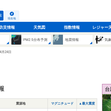
索
現在地
防災情報
天気図
指数情報
レジャー
PM2.5分布予測
地震情報
気
04月24日
報
台
震源地
マグニチュード
▲最大震度