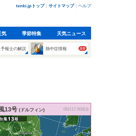
tenki.jpトップ
｜
サイトマップ
｜
ヘルプ
天気
季節特集
天気ニュース
象予報士の解説
熱中症情報
注目
風13号
(ドルフィン)
08日17:00現在