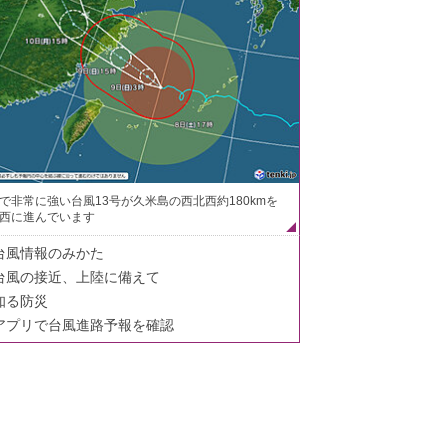
で非常に強い台風13号が久米島の西北西約180kmを
西に進んでいます
台風情報のみかた
台風の接近、上陸に備えて
知る防災
アプリで台風進路予報を確認