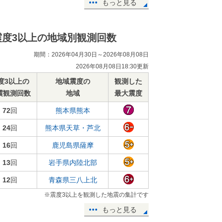
もっと見る
震度3以上の地域別観測回数
期間：2026年04月30日～2026年08月08日
2026年08月08日18:30更新
度3以上の
地域震度の
観測した
震観測回数
地域
最大震度
72
回
熊本県熊本
24
回
熊本県天草・芦北
16
回
鹿児島県薩摩
13
回
岩手県内陸北部
12
回
青森県三八上北
※震度3以上を観測した地震の集計です
もっと見る