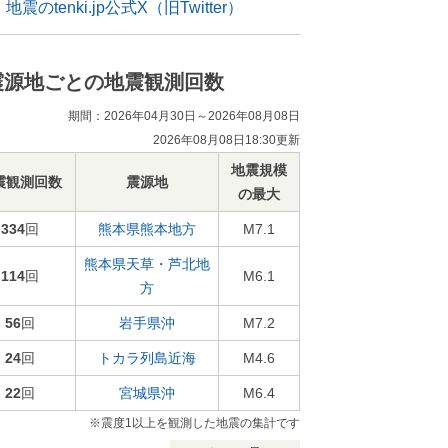
地震のtenki.jp公式X（旧Twitter）
震源地ごとの地震観測回数
期間：2026年04月30日～2026年08月08日
2026年08月08日18:30更新
地震規模
震観測回数
震源地
の最大
334
回
熊本県熊本地方
M7.1
熊本県天草・芦北地
114
回
M6.1
方
56
回
岩手県沖
M7.2
24
回
トカラ列島近海
M4.6
22
回
宮城県沖
M6.4
※震度1以上を観測した地震の集計です