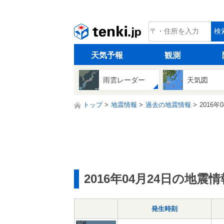
tenki.jp
検
天気予報
観測
雨雲レーダー
天気図
トップ
地震情報
過去の地震情報
2016年
2016年04月24日の地震情
発生時刻