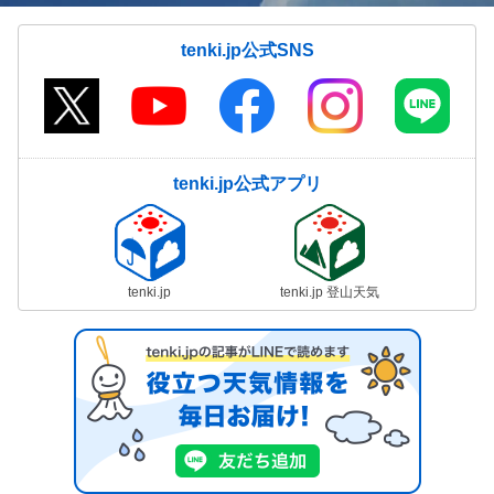
tenki.jp公式SNS
tenki.jp公式アプリ
tenki.jp
tenki.jp 登山天気