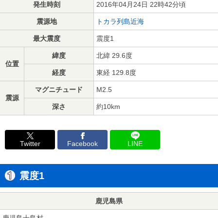
発生時刻
2016年04月24日 22時42分頃
震源地
トカラ列島近海
最大震度
震度1
緯度
北緯 29.6度
位置
経度
東経 129.8度
マグニチュード
M2.5
震源
深さ
約10km
Twitter
Facebook
LINE
震度1
鹿児島県
鹿児島十島村