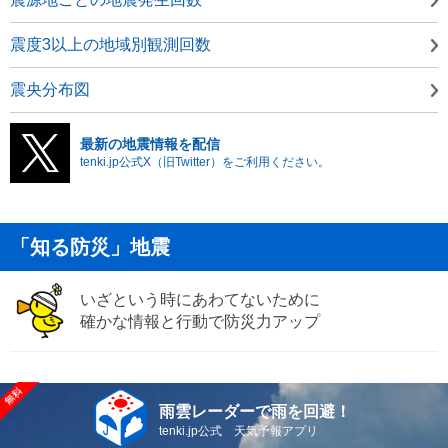
震度3以上の地域別観測回数
震央分布図
最新の地震情報を配信
tenki.jp公式X（旧Twitter）をご利用ください。
「知る防災」地震
いざという時にあわてないために
確かな情報と行動で防災力アップ
雨雲レーダーで雨を回避！
tenki.jp公式 天気予報アプリ