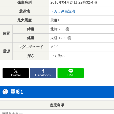
発生時刻
2016年04月24日 22時32分頃
震源地
トカラ列島近海
最大震度
震度1
緯度
北緯 29.6度
位置
経度
東経 129.9度
マグニチュード
M2.9
震源
深さ
ごく浅い
Twitter
Facebook
LINE
震度1
鹿児島県
鹿児島十島村