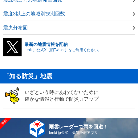
震度3以上の地域別観測回数
震央分布図
最新の地震情報を配信
tenki.jp公式X（旧Twitter）をご利用ください。
「知る防災」地震
いざという時にあわてないために
確かな情報と行動で防災力アップ
雨雲レーダーで雨を回避！
tenki.jp公式 天気予報アプリ