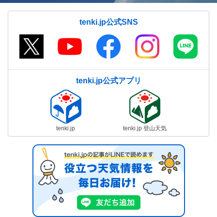
tenki.jp公式SNS
tenki.jp公式アプリ
tenki.jp
tenki.jp 登山天気