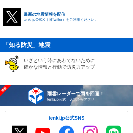
最新の地震情報を配信
tenki.jp公式X（旧Twitter）をご利用ください。
「知る防災」地震
いざという時にあわてないために
確かな情報と行動で防災力アップ
雨雲レーダーで雨を回避！
tenki.jp公式 天気予報アプリ
tenki.jp公式SNS