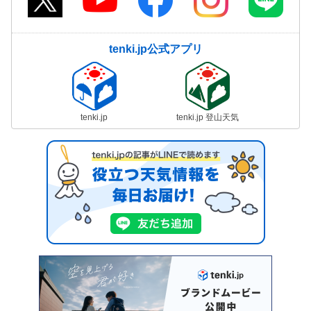
tenki.jp公式アプリ
tenki.jp
tenki.jp 登山天気