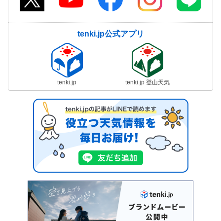
tenki.jp公式アプリ
tenki.jp
tenki.jp 登山天気