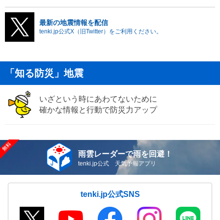
最新の地震情報を配信
tenki.jp公式X（旧Twitter）をご利用ください。
「知る防災」地震
いざという時にあわてないために
確かな情報と行動で防災力アップ
雨雲レーダーで雨を回避！
tenki.jp公式 天気予報アプリ
tenki.jp公式SNS