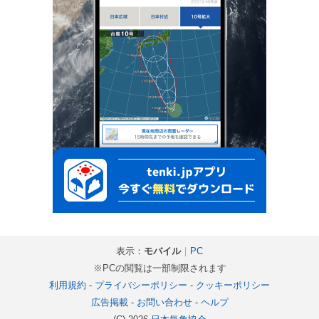
表示：
モバイル
｜
PC
※PCの閲覧は一部制限されます
利用規約
-
プライバシーポリシー
-
クッキーポリシー
広告掲載
-
お問い合わせ
-
ヘルプ