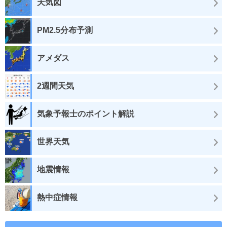
天気図
PM2.5分布予測
アメダス
2週間天気
気象予報士のポイント解説
世界天気
地震情報
熱中症情報