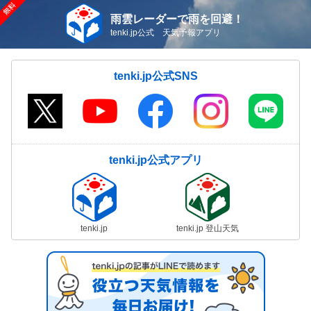
雨雲レーダーで雨を回避！
tenki.jp公式 天気予報アプリ
tenki.jp公式SNS
tenki.jp公式アプリ
tenki.jp
tenki.jp 登山天気