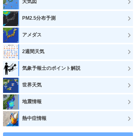
天気図
PM2.5分布予測
アメダス
2週間天気
気象予報士のポイント解説
世界天気
地震情報
熱中症情報