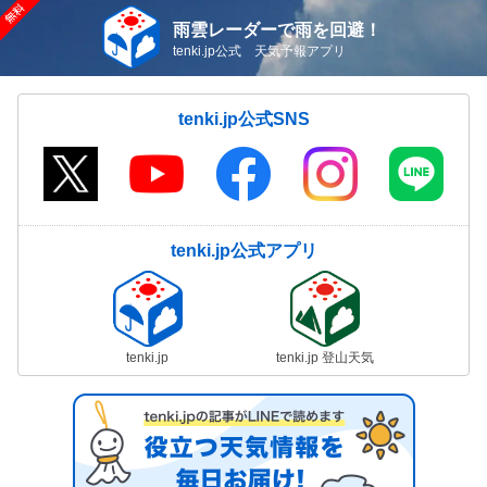
雨雲レーダーで雨を回避！
tenki.jp公式 天気予報アプリ
tenki.jp公式SNS
tenki.jp公式アプリ
tenki.jp
tenki.jp 登山天気