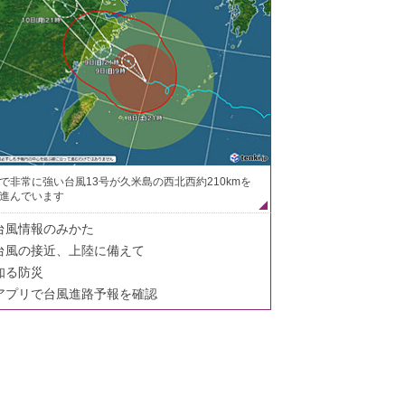
で非常に強い台風13号が久米島の西北西約210kmを
進んでいます
台風情報のみかた
台風の接近、上陸に備えて
知る防災
アプリで台風進路予報を確認