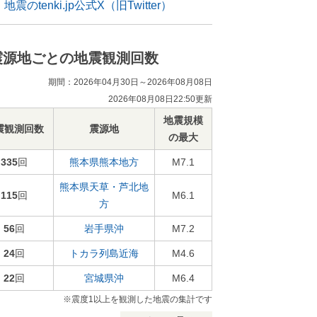
地震のtenki.jp公式X（旧Twitter）
震源地ごとの地震観測回数
期間：2026年04月30日～2026年08月08日
2026年08月08日22:50更新
地震規模
震観測回数
震源地
の最大
335
回
熊本県熊本地方
M7.1
熊本県天草・芦北地
115
回
M6.1
方
56
回
岩手県沖
M7.2
24
回
トカラ列島近海
M4.6
22
回
宮城県沖
M6.4
※震度1以上を観測した地震の集計です