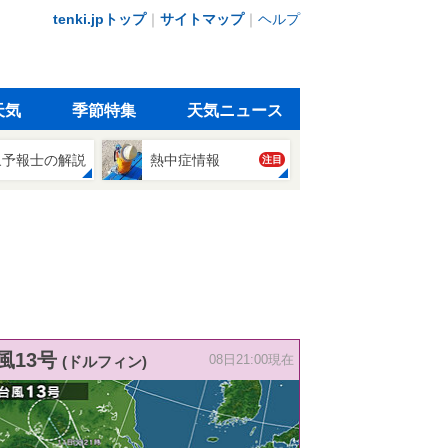
tenki.jpトップ
｜
サイトマップ
｜
ヘルプ
天気
季節特集
天気ニュース
象予報士の解説
熱中症情報
注目
風13号
(ドルフィン)
08日21:00現在