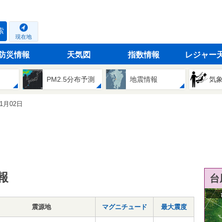
索
現在地
防災情報
天気図
指数情報
レジャー
PM2.5分布予測
地震情報
気
11月02日
報
台
震源地
マグニチュード
最大震度