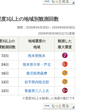
もっと見る
震度3以上の地域別観測回数
期間：2026年04月30日～2026年08月08日
2026年08月08日22:51更新
度3以上の
地域震度の
観測した
震観測回数
地域
最大震度
72
回
熊本県熊本
24
回
熊本県天草・芦北
16
回
鹿児島県薩摩
13
回
岩手県内陸北部
12
回
青森県三八上北
※震度3以上を観測した地震の集計です
もっと見る