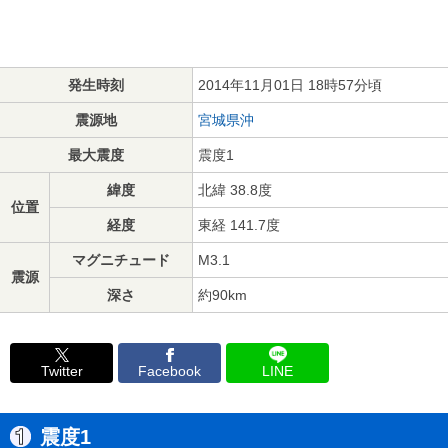
発生時刻
2014年11月01日 18時57分頃
震源地
宮城県沖
最大震度
震度1
緯度
北緯 38.8度
位置
経度
東経 141.7度
マグニチュード
M3.1
震源
深さ
約90km
Twitter
Facebook
LINE
震度1