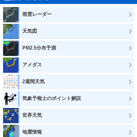
雨雲レーダー
天気図
PM2.5分布予測
アメダス
2週間天気
気象予報士のポイント解説
世界天気
地震情報