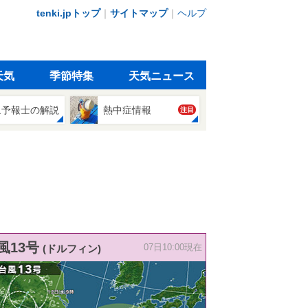
tenki.jpトップ
｜
サイトマップ
｜
ヘルプ
天気
季節特集
天気ニュース
象予報士の解説
熱中症情報
注目
風13号
(ドルフィン)
07日10:00現在