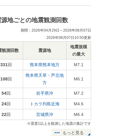
震源地ごとの地震観測回数
期間：2026年04月29日～2026年08月07日
2026年08月07日10:50更新
地震規模
震観測回数
震源地
の最大
331
回
熊本県熊本地方
M7.1
熊本県天草・芦北地
108
回
M6.1
方
54
回
岩手県沖
M7.2
24
回
トカラ列島近海
M4.6
22
回
宮城県沖
M6.4
※震度1以上を観測した地震の集計です
もっと見る