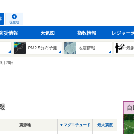
索
現在地
防災情報
天気図
指数情報
レジャー
PM2.5分布予測
地震情報
気
09月26日
報
台
震源地
▼マグニチュード
最大震度