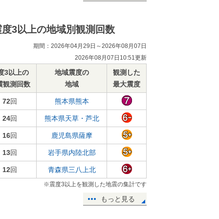
震度3以上の地域別観測回数
期間：2026年04月29日～2026年08月07日
2026年08月07日10:51更新
度3以上の
地域震度の
観測した
震観測回数
地域
最大震度
72
回
熊本県熊本
24
回
熊本県天草・芦北
16
回
鹿児島県薩摩
13
回
岩手県内陸北部
12
回
青森県三八上北
※震度3以上を観測した地震の集計です
もっと見る