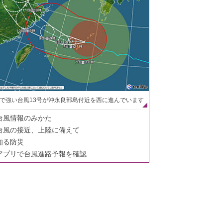
で強い台風13号が沖永良部島付近を西に進んでいます
台風情報のみかた
台風の接近、上陸に備えて
知る防災
アプリで台風進路予報を確認