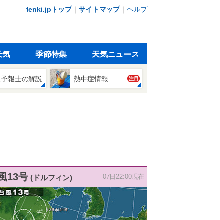
tenki.jpトップ
｜
サイトマップ
｜
ヘルプ
天気
季節特集
天気ニュース
象予報士の解説
熱中症情報
注目
風13号
(ドルフィン)
07日22:00現在