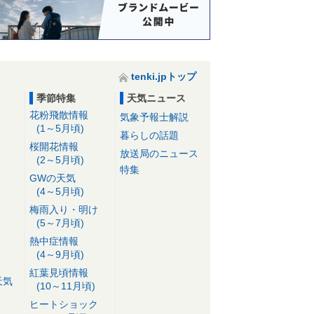
tenki.jpトップ
季節特集
天気ニュース
花粉飛散情報
気象予報士解説
(1～5月頃)
暮らしの話題
桜開花情報
放送局のニュース
(2～5月頃)
特集
GWの天気
(4～5月頃)
梅雨入り・明け
(5～7月頃)
熱中症情報
(4～9月頃)
紅葉見頃情報
天気
(10～11月頃)
ヒートショック