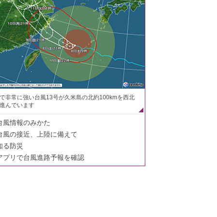
で非常に強い台風13号が久米島の北約100kmを西北
進んでいます
台風情報のみかた
台風の接近、上陸に備えて
知る防災
アプリで台風進路予報を確認