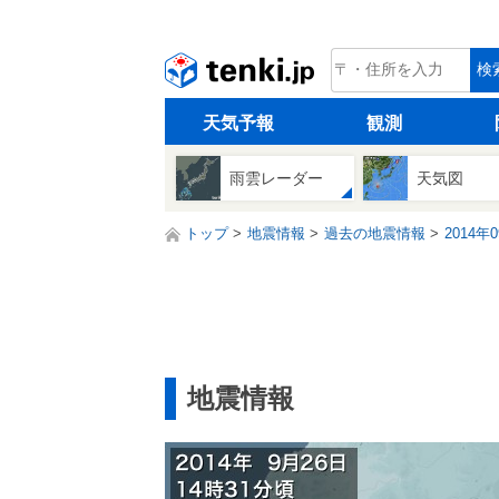
tenki.jp
検
天気予報
観測
雨雲レーダー
天気図
トップ
地震情報
過去の地震情報
2014年
地震情報