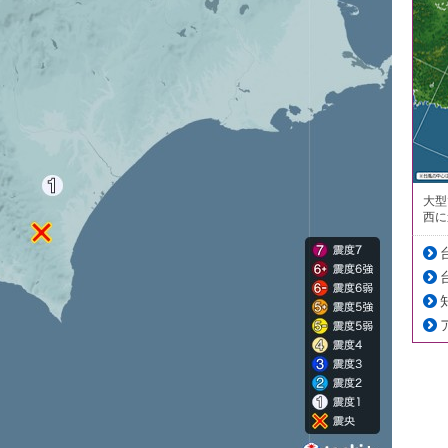
大型
西に