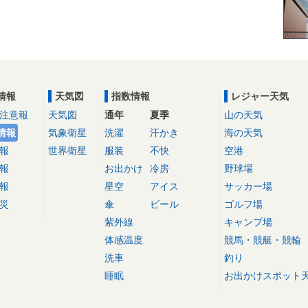
情報
天気図
指数情報
レジャー天気
注意報
天気図
通年
夏季
山の天気
情報
気象衛星
洗濯
汗かき
海の天気
報
世界衛星
服装
不快
空港
報
お出かけ
冷房
野球場
報
星空
アイス
サッカー場
災
傘
ビール
ゴルフ場
紫外線
キャンプ場
体感温度
競馬・競艇・競輪
洗車
釣り
睡眠
お出かけスポット