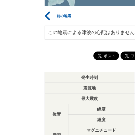
前の地震
この地震による津波の心配はありません
発生時刻
震源地
最大震度
緯度
位置
経度
マグニチュード