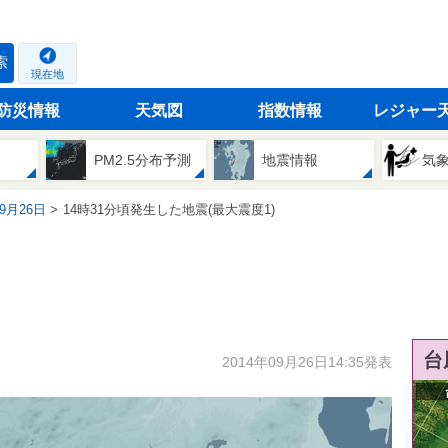
索
現在地
防災情報
天気図
指数情報
レジャー
PM2.5分布予測
地震情報
気
09月26日
14時31分頃発生した地震(最大震度1)
台
2014年09月26日14:35発表