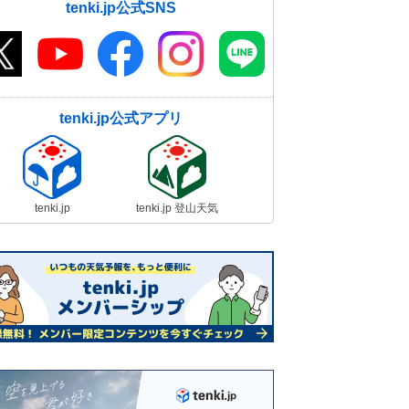
tenki.jp公式SNS
tenki.jp公式アプリ
tenki.jp
tenki.jp 登山天気