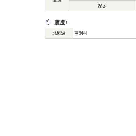
震源
深さ
震度1
北海道
更別村