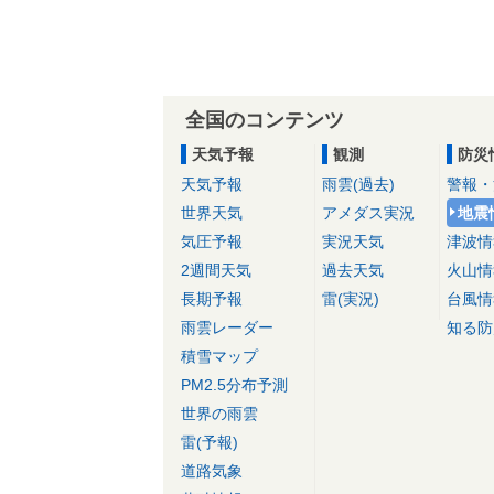
全国のコンテンツ
天気予報
観測
防災
天気予報
雨雲(過去)
警報・
世界天気
アメダス実況
地震
気圧予報
実況天気
津波情
2週間天気
過去天気
火山情
長期予報
雷(実況)
台風情
雨雲レーダー
知る防
積雪マップ
PM2.5分布予測
世界の雨雲
雷(予報)
道路気象