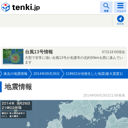
tenki.jp
検索
メニュー
現在地
台風13号情報
07日18:00現在
大型で非常に強い台風13号が名護市の北約50kmを西に進んでい
ます
過去の地震情報
2014年09月26日
21時02分頃発生した地震(最大震度1)
地震情報
2014年09月26日21:06発表