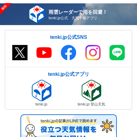
雨雲レーダーで雨を回避！
tenki.jp公式 天気予報アプリ
tenki.jp公式SNS
tenki.jp公式アプリ
tenki.jp
tenki.jp 登山天気