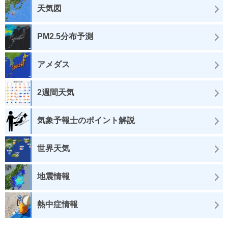
天気図
PM2.5分布予測
アメダス
2週間天気
気象予報士のポイント解説
世界天気
地震情報
熱中症情報