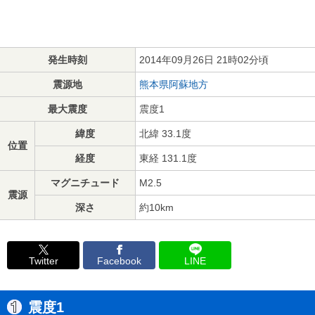
発生時刻
2014年09月26日 21時02分頃
震源地
熊本県阿蘇地方
最大震度
震度1
緯度
北緯 33.1度
位置
経度
東経 131.1度
マグニチュード
M2.5
震源
深さ
約10km
Twitter
Facebook
LINE
震度1