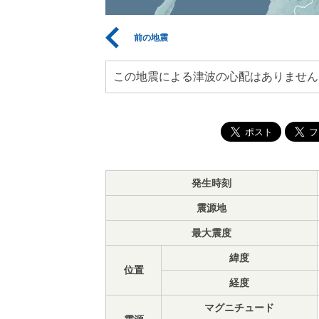
前の地震
この地震による津波の心配はありません
発生時刻
震源地
最大震度
緯度
位置
経度
マグニチュード