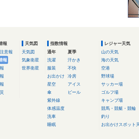
情報
天気図
指数情報
レジャー天気
注意報
天気図
通年
夏季
山の天気
情報
気象衛星
洗濯
汗かき
海の天気
報
世界衛星
服装
不快
空港
報
お出かけ
冷房
野球場
報
星空
アイス
サッカー場
災
傘
ビール
ゴルフ場
紫外線
キャンプ場
体感温度
競馬・競艇・競輪
洗車
釣り
睡眠
お出かけスポット