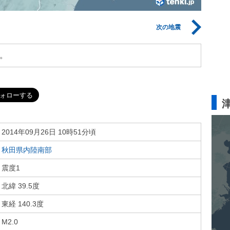
次の地震
。
2014年09月26日 10時51分頃
秋田県内陸南部
震度1
北緯 39.5度
東経 140.3度
M2.0