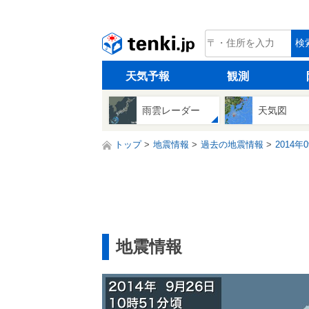
tenki.jp
検
天気予報
観測
雨雲レーダー
天気図
トップ
地震情報
過去の地震情報
2014年
地震情報