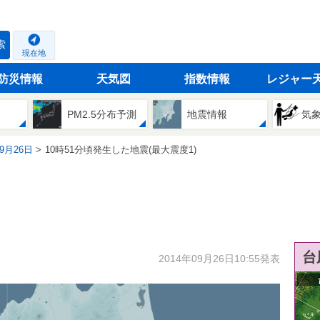
索
現在地
防災情報
天気図
指数情報
レジャー
PM2.5分布予測
地震情報
気
09月26日
10時51分頃発生した地震(最大震度1)
台
2014年09月26日10:55発表