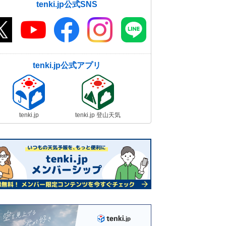
tenki.jp公式SNS
tenki.jp公式アプリ
tenki.jp
tenki.jp 登山天気