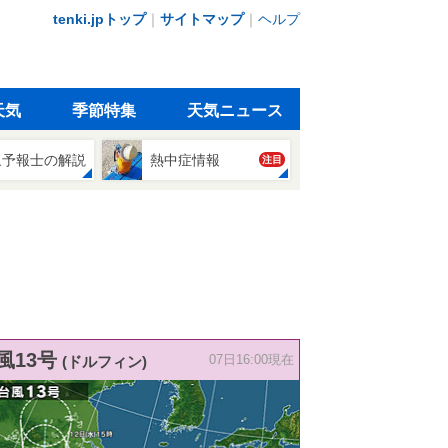
tenki.jpトップ
｜
サイトマップ
｜
ヘルプ
天気
季節特集
天気ニュース
象予報士の解説
熱中症情報
注目
風13号
(ドルフィン)
07日16:00現在