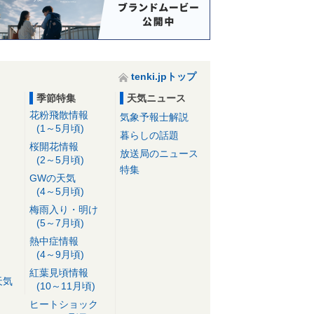
tenki.jpトップ
季節特集
天気ニュース
花粉飛散情報
気象予報士解説
(1～5月頃)
暮らしの話題
桜開花情報
放送局のニュース
(2～5月頃)
特集
GWの天気
(4～5月頃)
梅雨入り・明け
(5～7月頃)
熱中症情報
(4～9月頃)
紅葉見頃情報
天気
(10～11月頃)
ヒートショック