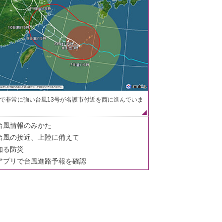
で非常に強い台風13号が名護市付近を西に進んでいま
台風情報のみかた
台風の接近、上陸に備えて
知る防災
アプリで台風進路予報を確認