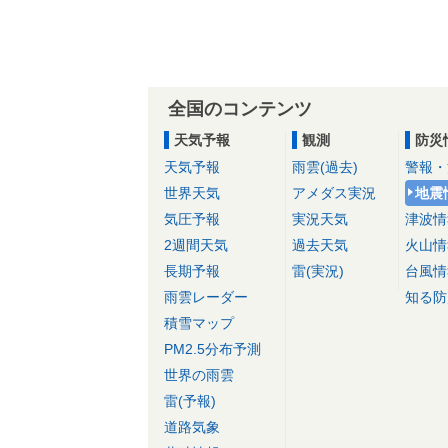
全国のコンテンツ
天気予報
観測
防災
天気予報
雨雲(過去)
警報・
世界天気
アメダス実況
地震
気圧予報
実況天気
津波情
2週間天気
過去天気
火山情
長期予報
雷(実況)
台風情
雨雲レーダー
知る防
積雪マップ
PM2.5分布予測
世界の雨雲
雷(予報)
道路気象