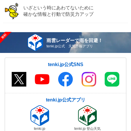
いざという時にあわてないために
確かな情報と行動で防災力アップ
雨雲レーダーで雨を回避！
tenki.jp公式 天気予報アプリ
tenki.jp公式SNS
tenki.jp公式アプリ
tenki.jp
tenki.jp 登山天気