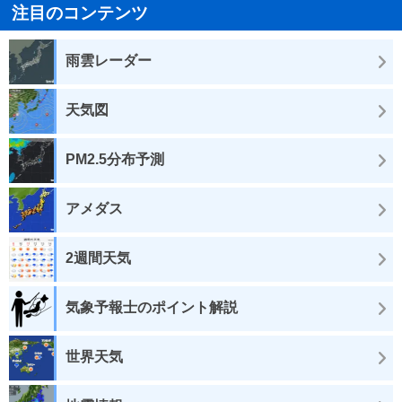
注目のコンテンツ
雨雲レーダー
天気図
PM2.5分布予測
アメダス
2週間天気
気象予報士のポイント解説
世界天気