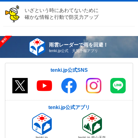
いざという時にあわてないために
確かな情報と行動で防災力アップ
雨雲レーダーで雨を回避！
tenki.jp公式 天気予報アプリ
tenki.jp公式SNS
tenki.jp公式アプリ
tenki.jp
tenki.jp 登山天気