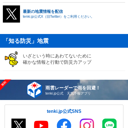
最新の地震情報を配信
tenki.jp公式X（旧Twitter）をご利用ください。
「知る防災」地震
いざという時にあわてないために
確かな情報と行動で防災力アップ
雨雲レーダーで雨を回避！
tenki.jp公式 天気予報アプリ
tenki.jp公式SNS