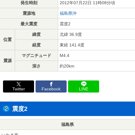
発生時刻
2012年07月22日 11時08分頃
震源地
福島県沖
最大震度
震度2
緯度
北緯 36.9度
位置
経度
東経 141.4度
マグニチュード
M4.4
震源
深さ
約20km
Twitter
Facebook
LINE
震度2
福島県
いわき市