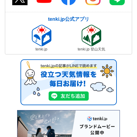
tenki.jp公式アプリ
tenki.jp
tenki.jp 登山天気