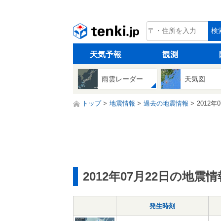
tenki.jp
検
天気予報
観測
雨雲レーダー
天気図
トップ
地震情報
過去の地震情報
2012年
2012年07月22日の地震情
発生時刻