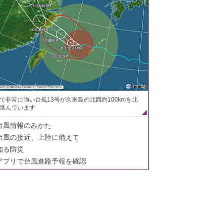
で非常に強い台風13号が久米島の北西約100kmを北
進んでいます
台風情報のみかた
台風の接近、上陸に備えて
知る防災
アプリで台風進路予報を確認