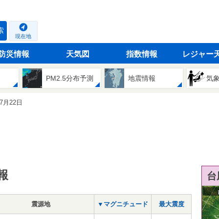
索
現在地
防災情報
天気図
指数情報
レジャー
PM2.5分布予測
地震情報
気
07月22日
報
台
震源地
▼マグニチュード
最大震度