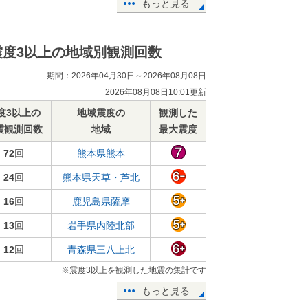
もっと見る
震度3以上の地域別観測回数
期間：2026年04月30日～2026年08月08日
2026年08月08日10:01更新
度3以上の
地域震度の
観測した
震観測回数
地域
最大震度
72
回
熊本県熊本
24
回
熊本県天草・芦北
16
回
鹿児島県薩摩
13
回
岩手県内陸北部
12
回
青森県三八上北
※震度3以上を観測した地震の集計です
もっと見る