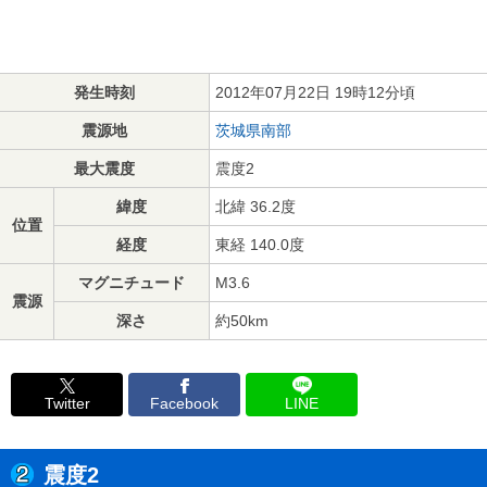
発生時刻
2012年07月22日 19時12分頃
震源地
茨城県南部
最大震度
震度2
緯度
北緯 36.2度
位置
経度
東経 140.0度
マグニチュード
M3.6
震源
深さ
約50km
Twitter
Facebook
LINE
震度2