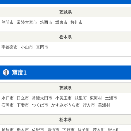
茨城県
笠間市
常陸大宮市
筑西市
坂東市
桜川市
栃木県
宇都宮市
小山市
真岡市
震度1
茨城県
水戸市
日立市
常陸太田市
小美玉市
城里町
東海村
土浦市
石岡市
下妻市
つくば市
かすみがうら市
行方市
美浦村
栃木県
足利市
栃木市
佐野市
鹿沼市
下野市
益子町
茂木町
野木町