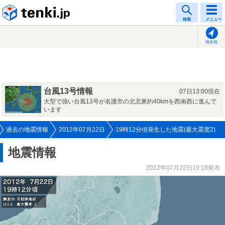
tenki.jp
検索
メニュー
現在地
台風13号情報
07日13:00現在
大型で強い台風13号が名護市の北北東約40kmを西南西に進んで
います
過去の地震情報
2012年07月22日
19時12分頃発生した地震(最大震度2)
地震情報
2012年07月22日19:18発表