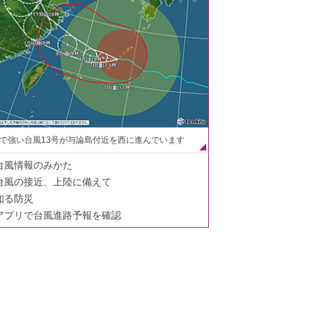
で強い台風13号が与論島付近を西に進んでいます
台風情報のみかた
台風の接近、上陸に備えて
知る防災
アプリで台風進路予報を確認