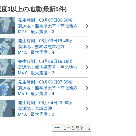
震度3以上の地震(最新5件)
発生時刻：08月07日06:56頃
震源地：熊本県天草・芦北地方
M2.9
最大震度：3
発生時刻：08月06日19:49頃
震源地：熊本県熊本地方
M4.5
最大震度：4
発生時刻：08月06日16:18頃
震源地：熊本県天草・芦北地方
M4.0
最大震度：3
発生時刻：08月06日07:59頃
震源地：熊本県天草・芦北地方
M5.1
最大震度：4
発生時刻：08月04日23:00頃
震源地：宮城県沖
M4.6
最大震度：3
もっと見る