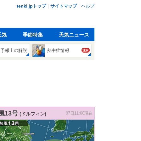
tenki.jpトップ
｜
サイトマップ
｜
ヘルプ
天気
季節特集
天気ニュース
象予報士の解説
熱中症情報
注目
風13号
(ドルフィン)
07日11:00現在