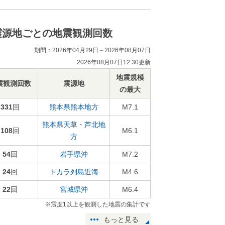
震源地ごとの地震観測回数
期間：2026年04月29日～2026年08月07日
2026年08月07日12:30更新
地震規模
震観測回数
震源地
の最大
331
回
熊本県熊本地方
M7.1
熊本県天草・芦北地
108
回
M6.1
方
54
回
岩手県沖
M7.2
24
回
トカラ列島近海
M4.6
22
回
宮城県沖
M6.4
※震度1以上を観測した地震の集計です
もっと見る