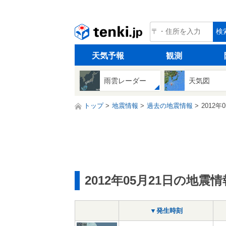
tenki.jp
検
天気予報
観測
雨雲レーダー
天気図
トップ
地震情報
過去の地震情報
2012年
2012年05月21日の地震情
▼発生時刻