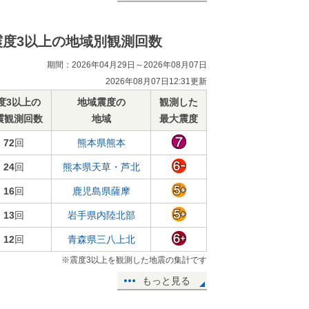
震度3以上の地域別観測回数
期間：2026年04月29日～2026年08月07日
2026年08月07日12:31更新
度3以上の
地域震度の
観測した
震観測回数
地域
最大震度
72
回
熊本県熊本
24
回
熊本県天草・芦北
16
回
鹿児島県薩摩
13
回
岩手県内陸北部
12
回
青森県三八上北
※震度3以上を観測した地震の集計です
もっと見る