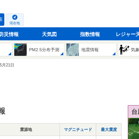
索
現在地
防災情報
天気図
指数情報
レジャー
PM2.5分布予測
地震情報
気
05月21日
報
台
震源地
マグニチュード
最大震度