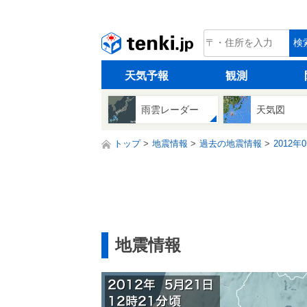
tenki.jp
検
天気予報
観測
雨雲レーダー
天気図
トップ
地震情報
過去の地震情報
2012年
地震情報