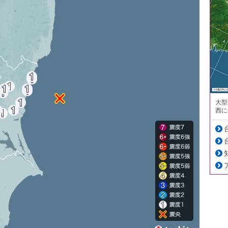
大型
西に