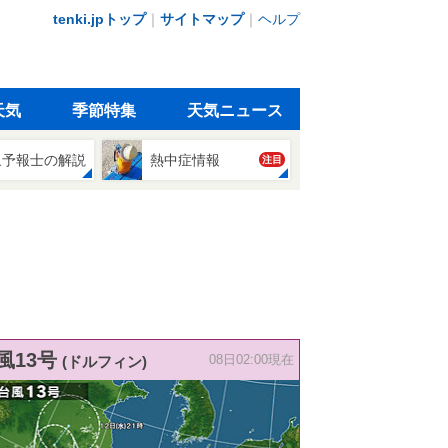
tenki.jpトップ
｜
サイトマップ
｜
ヘルプ
天気
季節特集
天気ニュース
象予報士の解説
熱中症情報
注目
風13号
(ドルフィン)
08日02:00現在