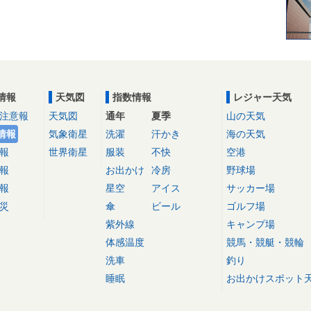
情報
天気図
指数情報
レジャー天気
注意報
天気図
通年
夏季
山の天気
情報
気象衛星
洗濯
汗かき
海の天気
報
世界衛星
服装
不快
空港
報
お出かけ
冷房
野球場
報
星空
アイス
サッカー場
災
傘
ビール
ゴルフ場
紫外線
キャンプ場
体感温度
競馬・競艇・競輪
洗車
釣り
睡眠
お出かけスポット