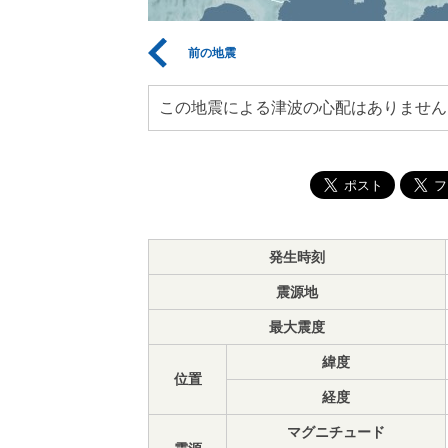
前の地震
この地震による津波の心配はありません
発生時刻
震源地
最大震度
緯度
位置
経度
マグニチュード