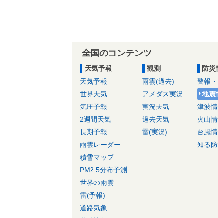
全国のコンテンツ
天気予報
観測
防災
天気予報
雨雲(過去)
警報・
世界天気
アメダス実況
地震
気圧予報
実況天気
津波情
2週間天気
過去天気
火山情
長期予報
雷(実況)
台風情
雨雲レーダー
知る防
積雪マップ
PM2.5分布予測
世界の雨雲
雷(予報)
道路気象