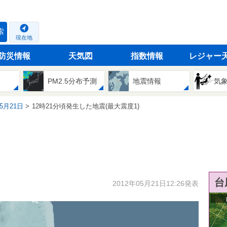
索
現在地
防災情報
天気図
指数情報
レジャー
PM2.5分布予測
地震情報
気
05月21日
12時21分頃発生した地震(最大震度1)
台
2012年05月21日12:26発表