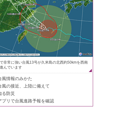
で非常に強い台風13号が久米島の北西約50kmを西南
進んでいます
台風情報のみかた
台風の接近、上陸に備えて
知る防災
アプリで台風進路予報を確認