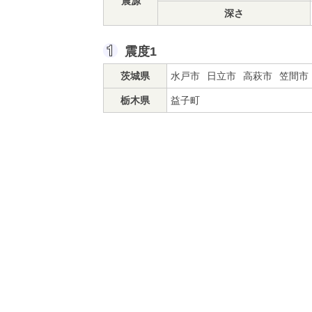
震源
深さ
震度1
茨城県
水戸市
日立市
高萩市
笠間市
栃木県
益子町