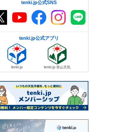
tenki.jp公式SNS
tenki.jp公式アプリ
tenki.jp
tenki.jp 登山天気