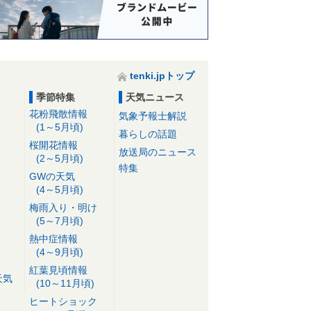
tenki.jpトップ
季節特集
天気ニュース
花粉飛散情報
気象予報士解説
(1～5月頃)
暮らしの話題
桜開花情報
放送局のニュース
(2～5月頃)
特集
GWの天気
(4～5月頃)
梅雨入り・明け
(5～7月頃)
熱中症情報
(4～9月頃)
紅葉見頃情報
天気
(10～11月頃)
ヒートショック