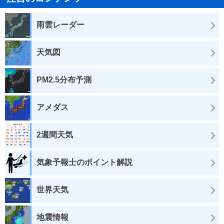
雨雲レーダー
天気図
PM2.5分布予測
アメダス
2週間天気
気象予報士のポイント解説
世界天気
地震情報