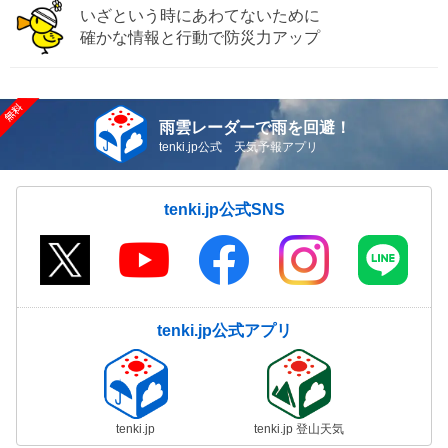
いざという時にあわてないために
確かな情報と行動で防災力アップ
雨雲レーダーで雨を回避！
tenki.jp公式 天気予報アプリ
tenki.jp公式SNS
tenki.jp公式アプリ
tenki.jp
tenki.jp 登山天気