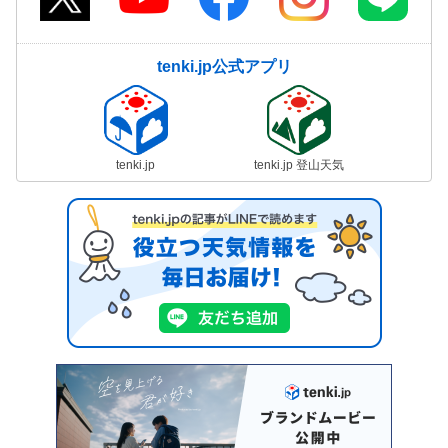
tenki.jp公式アプリ
tenki.jp
tenki.jp 登山天気