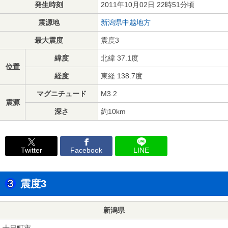
発生時刻
2011年10月02日 22時51分頃
震源地
新潟県中越地方
最大震度
震度3
緯度
北緯 37.1度
位置
経度
東経 138.7度
マグニチュード
M3.2
震源
深さ
約10km
Twitter
Facebook
LINE
震度3
新潟県
十日町市