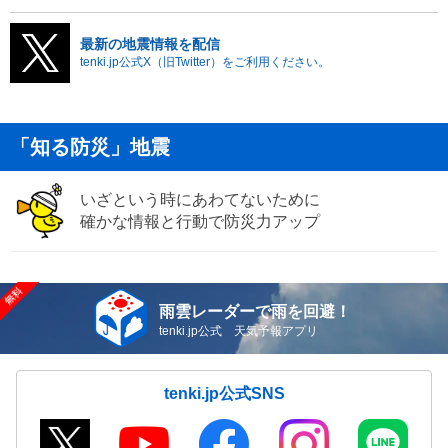
最新の地震情報を配信
tenki.jp公式X（旧Twitter）をご利用ください。
「知る防災」地震
いざという時にあわてないために
確かな情報と行動で防災力アップ
雨雲レーダーで雨を回避！
tenki.jp公式 天気予報アプリ
tenki.jp公式SNS