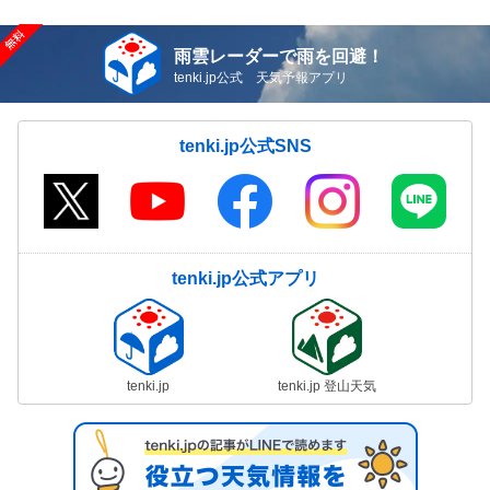
雨雲レーダーで雨を回避！
tenki.jp公式 天気予報アプリ
tenki.jp公式SNS
tenki.jp公式アプリ
tenki.jp
tenki.jp 登山天気