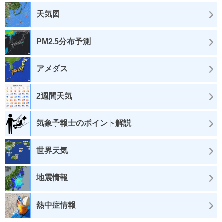
天気図
PM2.5分布予測
アメダス
2週間天気
気象予報士のポイント解説
世界天気
地震情報
熱中症情報