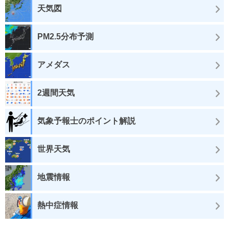
天気図
PM2.5分布予測
アメダス
2週間天気
気象予報士のポイント解説
世界天気
地震情報
熱中症情報