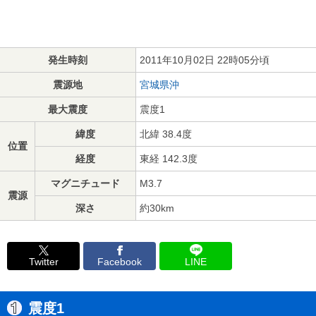
発生時刻
2011年10月02日 22時05分頃
震源地
宮城県沖
最大震度
震度1
緯度
北緯 38.4度
位置
経度
東経 142.3度
マグニチュード
M3.7
震源
深さ
約30km
Twitter
Facebook
LINE
震度1