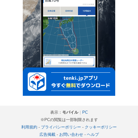
表示：
モバイル
｜
PC
※PCの閲覧は一部制限されます
利用規約
-
プライバシーポリシー
-
クッキーポリシー
広告掲載
-
お問い合わせ
-
ヘルプ