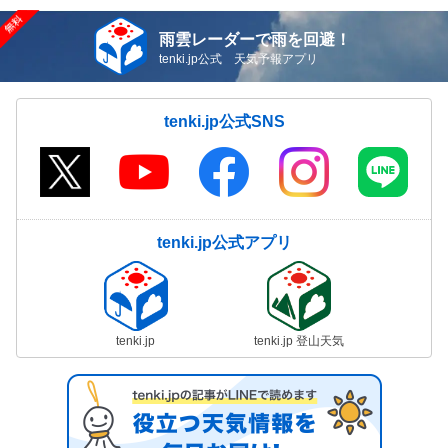
雨雲レーダーで雨を回避！
tenki.jp公式 天気予報アプリ
tenki.jp公式SNS
tenki.jp公式アプリ
tenki.jp
tenki.jp 登山天気