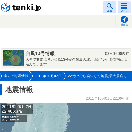
tenki.jp
検索
メニュー
現在地
台風13号情報
08日04:00現在
大型で非常に強い台風13号が久米島の北北西約40kmを南南西に
進んでいます
過去の地震情報
2011年10月02日
22時05分頃発生した地震(最大震度1)
地震情報
2011年10月02日22:09発表