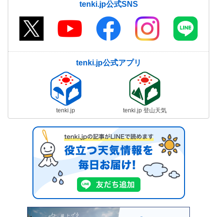
tenki.jp公式SNS
tenki.jp公式アプリ
tenki.jp
tenki.jp 登山天気