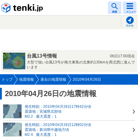
tenki.jp
検索
メニュー
現在地
台風13号情報
06日17:00現在
大型で強い台風13号が南大東島の北東約130kmを西北西に進んで
います
トップ
地震情報
過去の地震情報
2010年04月26日
2010年04月26日の地震情報
発生時刻：2010年04月26日17時42分頃
震源地：宮城県北部頃
M3.2
最大震度：1
発生時刻：2010年04月26日12時02分頃
震源地：新潟県中越地方頃
M2.4
最大震度：1