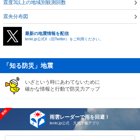
震度3以上の地域別観測回数
震央分布図
最新の地震情報を配信
tenki.jp公式X（旧Twitter）をご利用ください。
「知る防災」地震
いざという時にあわてないために
確かな情報と行動で防災力アップ
雨雲レーダーで雨を回避！
tenki.jp公式 天気予報アプリ