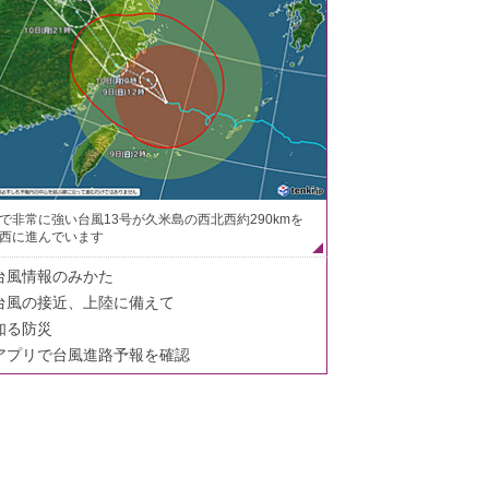
で非常に強い台風13号が久米島の西北西約290kmを
西に進んでいます
台風情報のみかた
台風の接近、上陸に備えて
知る防災
アプリで台風進路予報を確認