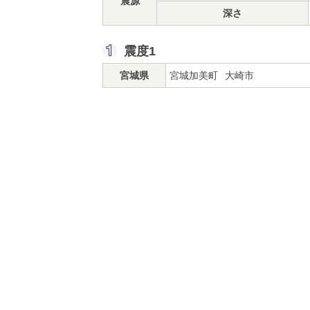
震源
深さ
震度1
宮城県
宮城加美町
大崎市