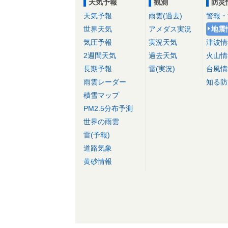
天気予報
観測
防災
天気予報
雨雲(過去)
警報・
世界天気
アメダス実況
地震
気圧予報
実況天気
津波情
2週間天気
過去天気
火山情
長期予報
雷(実況)
台風情
雨雲レーダー
知る防
積雪マップ
PM2.5分布予測
世界の雨雲
雷(予報)
道路気象
黄砂情報