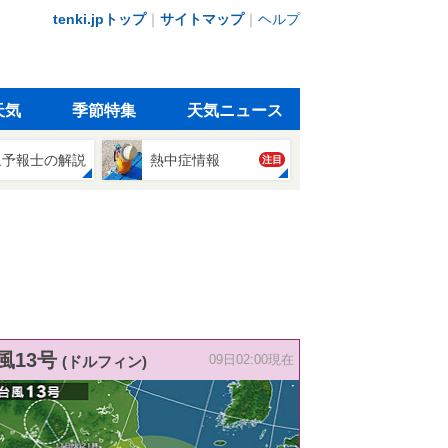
tenki.jpトップ
｜
サイトマップ
｜
ヘルプ
天気
季節特集
天気ニュース
象予報士の解説
熱中症情報
注目
風13号
(ドルフィン)
09日02:00現在