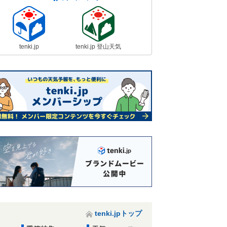
tenki.jp
tenki.jp 登山天気
tenki.jpトップ