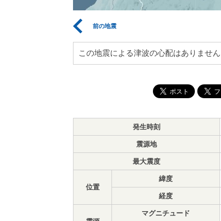
前の地震
この地震による津波の心配はありません
発生時刻
震源地
最大震度
緯度
位置
経度
マグニチュード