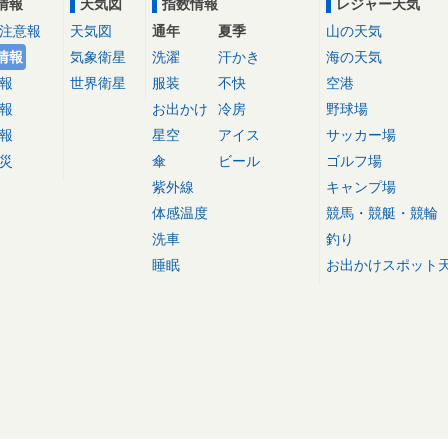
情報
天気図
指数情報
レジャー天気
注意報
天気図
通年
夏季
山の天気
情報
気象衛星
洗濯
汗かき
海の天気
報
世界衛星
服装
不快
空港
報
お出かけ
冷房
野球場
報
星空
アイス
サッカー場
災
傘
ビール
ゴルフ場
紫外線
キャンプ場
体感温度
競馬・競艇・競輪
洗車
釣り
睡眠
お出かけスポット