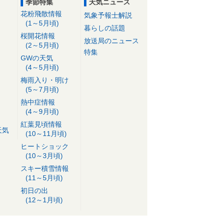
季節特集
天気ニュース
花粉飛散情報
気象予報士解説
(1～5月頃)
暮らしの話題
桜開花情報
放送局のニュース
(2～5月頃)
特集
GWの天気
(4～5月頃)
梅雨入り・明け
(5～7月頃)
熱中症情報
(4～9月頃)
紅葉見頃情報
天気
(10～11月頃)
ヒートショック
(10～3月頃)
スキー積雪情報
(11～5月頃)
初日の出
(12～1月頃)