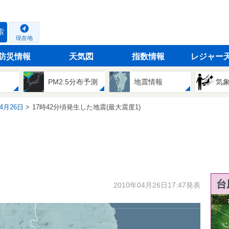
索
現在地
防災情報
天気図
指数情報
レジャー
PM2.5分布予測
地震情報
気
04月26日
17時42分頃発生した地震(最大震度1)
台
2010年04月26日17:47発表