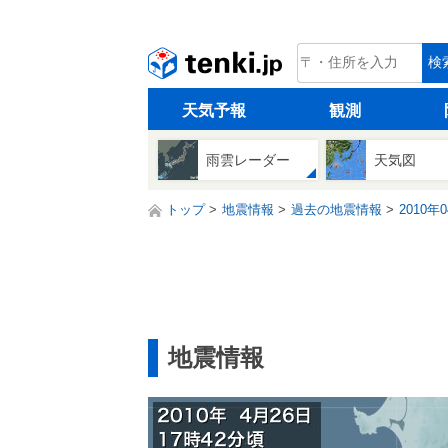
tenki.jp
検
天気予報
観測
雨雲レーダー
天気図
トップ
地震情報
過去の地震情報
2010年
地震情報