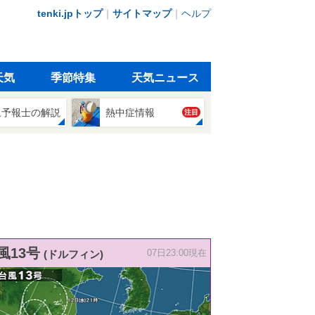
tenki.jpトップ
｜
サイトマップ
｜
ヘルプ
天気
季節特集
天気ニュース
象予報士の解説
熱中症情報
注目
風13号
(ドルフィン)
07日23:00現在