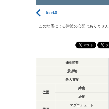
前の地震
この地震による津波の心配はありません
発生時刻
震源地
最大震度
緯度
位置
経度
マグニチュード