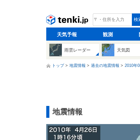
tenki.jp
検
天気予報
観測
雨雲レーダー
天気図
トップ
地震情報
過去の地震情報
2010年
地震情報