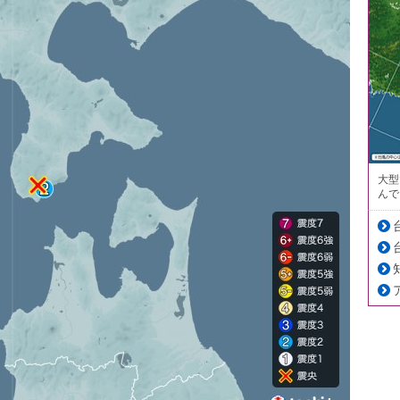
大型
んで