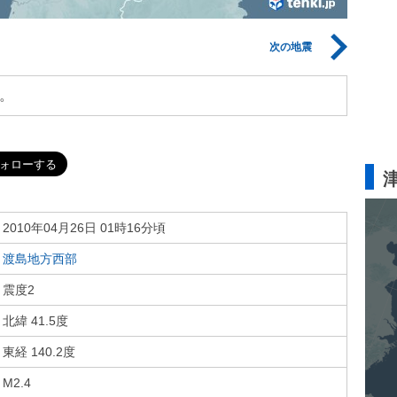
次の地震
。
2010年04月26日 01時16分頃
渡島地方西部
震度2
北緯 41.5度
東経 140.2度
M2.4