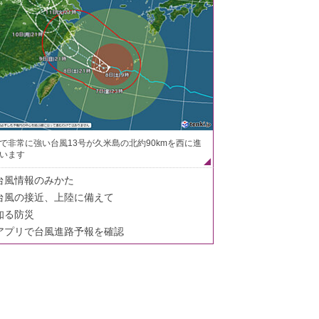
で非常に強い台風13号が久米島の北約90kmを西に進
います
台風情報のみかた
台風の接近、上陸に備えて
知る防災
アプリで台風進路予報を確認