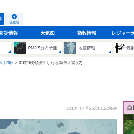
索
現在地
防災情報
天気図
指数情報
レジャー
PM2.5分布予測
地震情報
気
04月26日
01時16分頃発生した地震(最大震度2)
台
2010年04月26日01:22発表