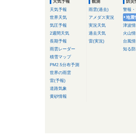
天気予報
観測
防災
天気予報
雨雲(過去)
警報・
世界天気
アメダス実況
地震
気圧予報
実況天気
津波情
2週間天気
過去天気
火山情
長期予報
雷(実況)
台風情
雨雲レーダー
知る防
積雪マップ
PM2.5分布予測
世界の雨雲
雷(予報)
道路気象
黄砂情報