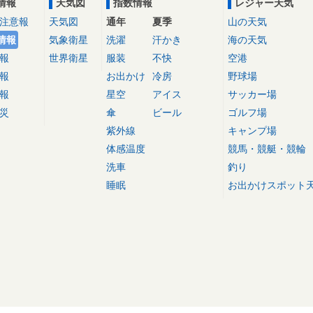
情報
天気図
指数情報
レジャー天気
注意報
天気図
通年
夏季
山の天気
情報
気象衛星
洗濯
汗かき
海の天気
報
世界衛星
服装
不快
空港
報
お出かけ
冷房
野球場
報
星空
アイス
サッカー場
災
傘
ビール
ゴルフ場
紫外線
キャンプ場
体感温度
競馬・競艇・競輪
洗車
釣り
睡眠
お出かけスポット