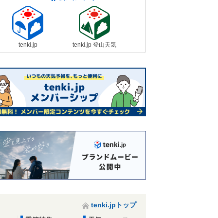
tenki.jp
tenki.jp 登山天気
tenki.jpトップ