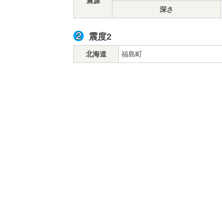
震源
深さ
震度2
北海道
福島町