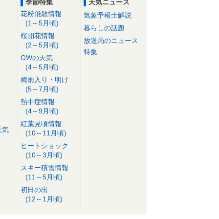
季節特集
天気ニュース
花粉飛散情報
気象予報士解説
(1～5月頃)
暮らしの話題
桜開花情報
放送局のニュース
(2～5月頃)
特集
GWの天気
(4～5月頃)
梅雨入り・明け
(5～7月頃)
熱中症情報
(4～9月頃)
紅葉見頃情報
天気
(10～11月頃)
ヒートショック
(10～3月頃)
スキー積雪情報
(11～5月頃)
初日の出
(12～1月頃)