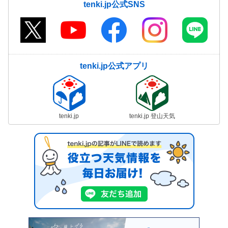
tenki.jp公式SNS
tenki.jp公式アプリ
tenki.jp
tenki.jp 登山天気