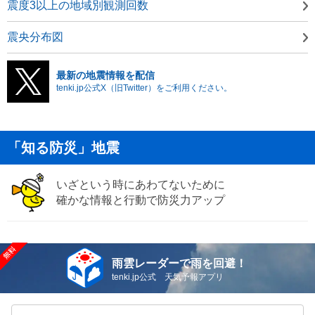
震度3以上の地域別観測回数
震央分布図
最新の地震情報を配信
tenki.jp公式X（旧Twitter）をご利用ください。
「知る防災」地震
いざという時にあわてないために
確かな情報と行動で防災力アップ
雨雲レーダーで雨を回避！
tenki.jp公式 天気予報アプリ