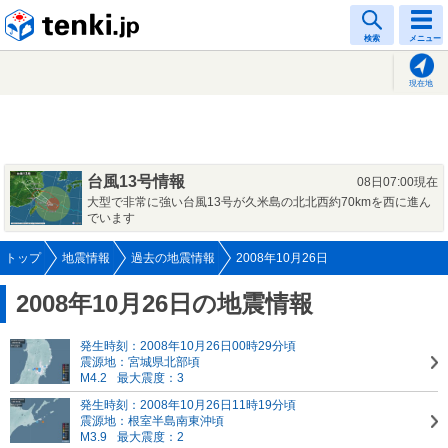
tenki.jp
検索
メニュー
現在地
台風13号情報
08日07:00現在
大型で非常に強い台風13号が久米島の北北西約70kmを西に進ん
でいます
トップ
地震情報
過去の地震情報
2008年10月26日
2008年10月26日の地震情報
発生時刻：2008年10月26日00時29分頃
震源地：宮城県北部頃
M4.2
最大震度：3
発生時刻：2008年10月26日11時19分頃
震源地：根室半島南東沖頃
M3.9
最大震度：2