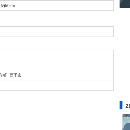
約50km
方町
西予市
2