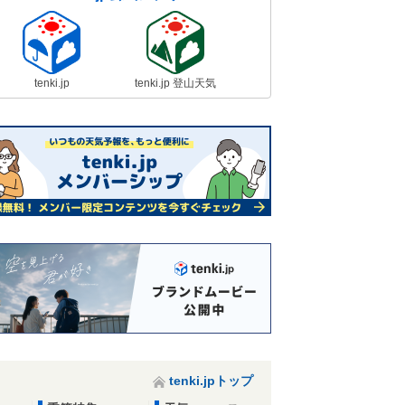
tenki.jp
tenki.jp 登山天気
tenki.jpトップ