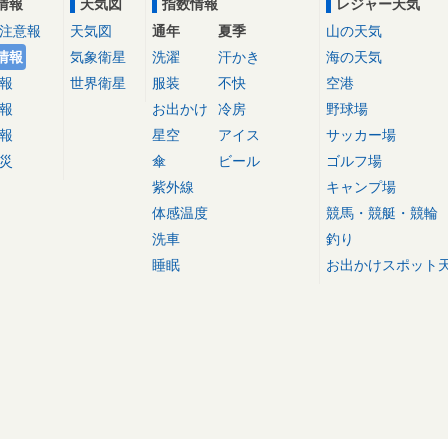
情報
天気図
指数情報
レジャー天気
注意報
天気図
通年
夏季
山の天気
情報
気象衛星
洗濯
汗かき
海の天気
報
世界衛星
服装
不快
空港
報
お出かけ
冷房
野球場
報
星空
アイス
サッカー場
災
傘
ビール
ゴルフ場
紫外線
キャンプ場
体感温度
競馬・競艇・競輪
洗車
釣り
睡眠
お出かけスポット