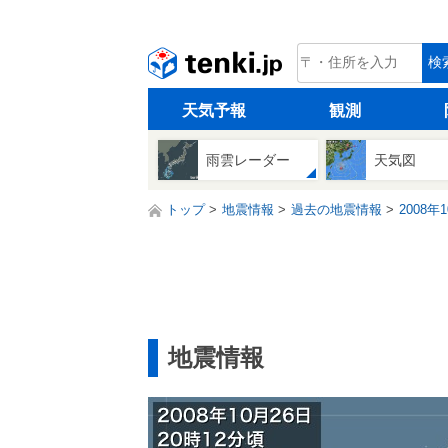
tenki.jp
検
天気予報
観測
雨雲レーダー
天気図
トップ
地震情報
過去の地震情報
2008年
地震情報