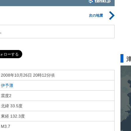
次の地震
。
2008年10月26日 20時12分頃
伊予灘
震度2
北緯 33.5度
東経 132.3度
M3.7