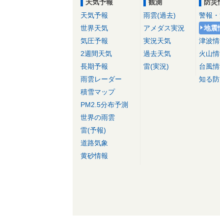
天気予報
観測
防災
天気予報
雨雲(過去)
警報・
世界天気
アメダス実況
地震
気圧予報
実況天気
津波情
2週間天気
過去天気
火山情
長期予報
雷(実況)
台風情
雨雲レーダー
知る防
積雪マップ
PM2.5分布予測
世界の雨雲
雷(予報)
道路気象
黄砂情報