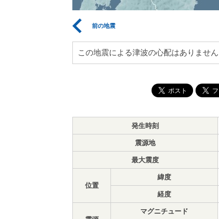
前の地震
この地震による津波の心配はありません
発生時刻
震源地
最大震度
緯度
位置
経度
マグニチュード