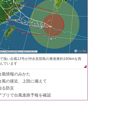
で強い台風13号が沖永良部島の東南東約160kmを西
んでいます
台風情報のみかた
台風の接近、上陸に備えて
知る防災
アプリで台風進路予報を確認