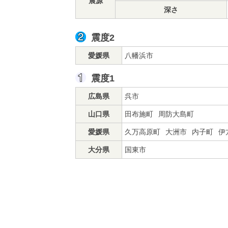
震源
深さ
震度2
愛媛県
八幡浜市
震度1
広島県
呉市
山口県
田布施町
周防大島町
愛媛県
久万高原町
大洲市
内子町
伊
大分県
国東市