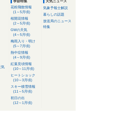
季節特集
天気ニュース
花粉飛散情報
気象予報士解説
(1～5月頃)
暮らしの話題
桜開花情報
放送局のニュース
(2～5月頃)
特集
GWの天気
(4～5月頃)
梅雨入り・明け
(5～7月頃)
熱中症情報
(4～9月頃)
紅葉見頃情報
天気
(10～11月頃)
ヒートショック
(10～3月頃)
スキー積雪情報
(11～5月頃)
初日の出
(12～1月頃)