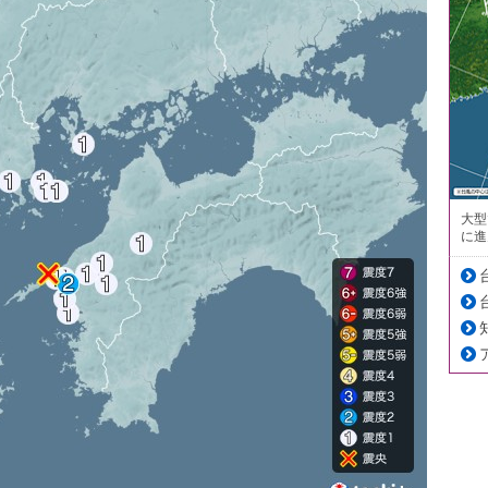
大型
に進