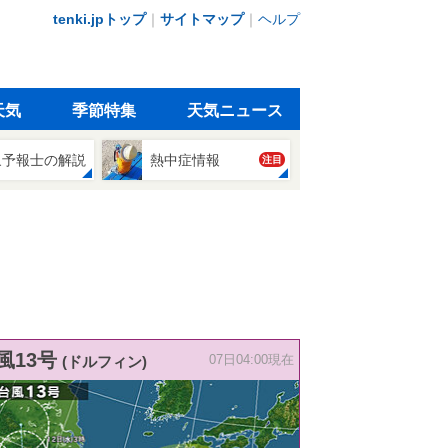
tenki.jpトップ
｜
サイトマップ
｜
ヘルプ
天気
季節特集
天気ニュース
象予報士の解説
熱中症情報
注目
風13号
(ドルフィン)
07日04:00現在