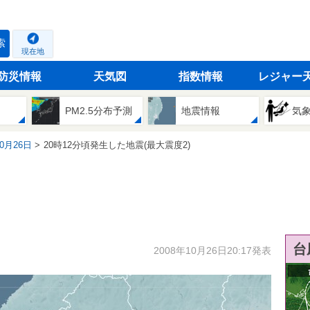
索
現在地
防災情報
天気図
指数情報
レジャー
PM2.5分布予測
地震情報
気
10月26日
20時12分頃発生した地震(最大震度2)
台
2008年10月26日20:17発表