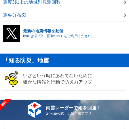
震度3以上の地域別観測回数
震央分布図
最新の地震情報を配信
tenki.jp公式X（旧Twitter）をご利用ください。
「知る防災」地震
いざという時にあわてないために
確かな情報と行動で防災力アップ
雨雲レーダーで雨を回避！
tenki.jp公式 天気予報アプリ