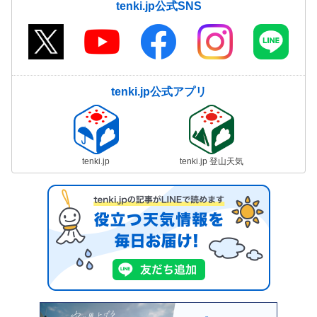
tenki.jp公式SNS
tenki.jp公式アプリ
tenki.jp
tenki.jp 登山天気