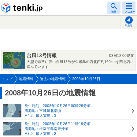
tenki.jp
検索
メニュー
現在地
台風13号情報
08日12:00現在
大型で非常に強い台風13号が久米島の西北西約160kmを西北西に
進んでいます
トップ
地震情報
過去の地震情報
2008年10月26日
2008年10月26日の地震情報
発生時刻：2008年10月26日00時29分頃
震源地：宮城県北部頃
M4.2
最大震度：3
発生時刻：2008年10月26日11時19分頃
震源地：根室半島南東沖頃
M3.9
最大震度：2