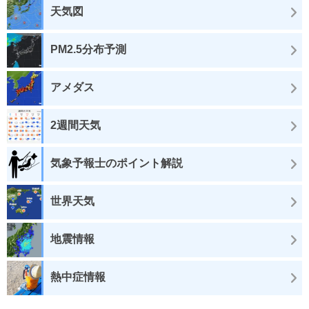
天気図
PM2.5分布予測
アメダス
2週間天気
気象予報士のポイント解説
世界天気
地震情報
熱中症情報