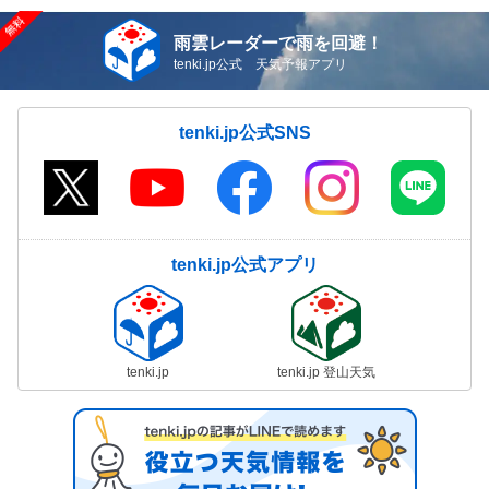
雨雲レーダーで雨を回避！
tenki.jp公式 天気予報アプリ
tenki.jp公式SNS
tenki.jp公式アプリ
tenki.jp
tenki.jp 登山天気