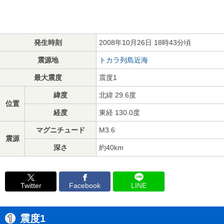
発生時刻
2008年10月26日 18時43分頃
震源地
トカラ列島近海
最大震度
震度1
緯度
北緯 29.6度
位置
経度
東経 130.0度
マグニチュード
M3.6
震源
深さ
約40km
Twitter
Facebook
LINE
震度1