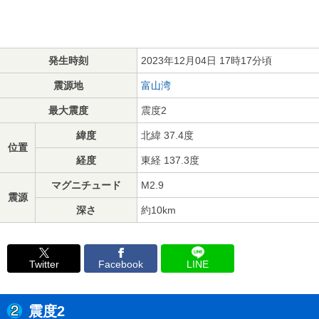
発生時刻
2023年12月04日 17時17分頃
震源地
富山湾
最大震度
震度2
緯度
北緯 37.4度
位置
経度
東経 137.3度
マグニチュード
M2.9
震源
深さ
約10km
Twitter
Facebook
LINE
震度2