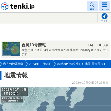
tenki.jp
検索
メニュー
現在地
台風13号情報
06日12:00現在
大型で強い台風13号が南大東島の東北東約220kmを西に進んでい
ます
過去の地震情報
2023年12月04日
07時30分頃発生した地震(最大震度1)
地震情報
2023年12月04日07:33発表