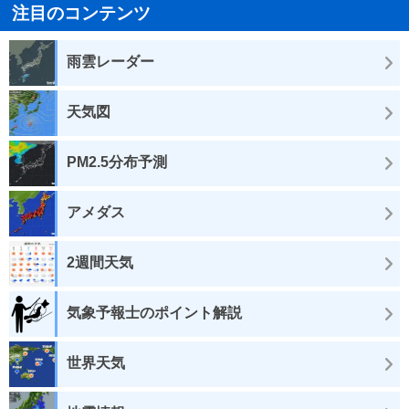
注目のコンテンツ
雨雲レーダー
天気図
PM2.5分布予測
アメダス
2週間天気
気象予報士のポイント解説
世界天気