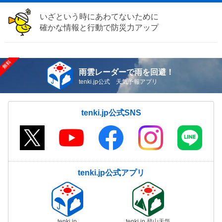
いざという時にあわてないために
確かな情報と行動で防災力アップ
雨雲レーダーで雨を回避！
tenki.jp公式 天気予報アプリ
tenki.jp公式SNS
tenki.jp公式アプリ
tenki.jp
tenki.jp 登山天気