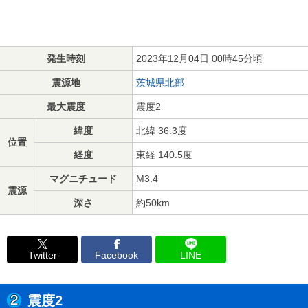
発生時刻
2023年12月04日 00時45分頃
震源地
茨城県北部
最大震度
震度2
緯度
北緯 36.3度
位置
経度
東経 140.5度
マグニチュード
M3.4
震源
深さ
約50km
Twitter
Facebook
LINE
震度2