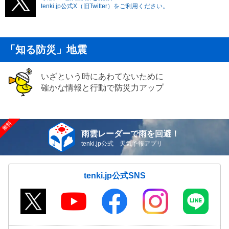
tenki.jp公式X（旧Twitter）をご利用ください。
「知る防災」地震
いざという時にあわてないために
確かな情報と行動で防災力アップ
雨雲レーダーで雨を回避！
tenki.jp公式 天気予報アプリ
tenki.jp公式SNS