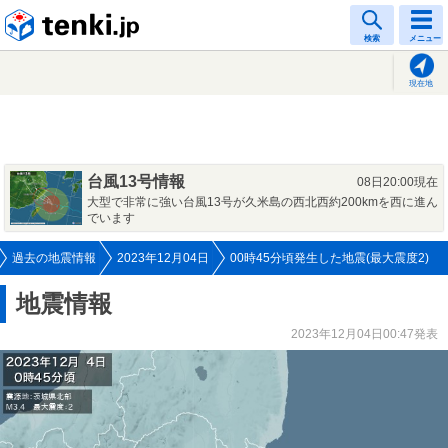
tenki.jp
検索
メニュー
現在地
台風13号情報
08日20:00現在
大型で非常に強い台風13号が久米島の西北西約200kmを西に進ん
でいます
過去の地震情報
2023年12月04日
00時45分頃発生した地震(最大震度2)
地震情報
2023年12月04日00:47発表