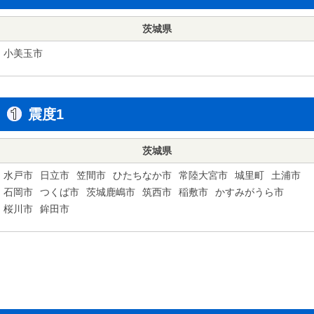
茨城県
小美玉市
震度1
茨城県
水戸市
日立市
笠間市
ひたちなか市
常陸大宮市
城里町
土浦市
石岡市
つくば市
茨城鹿嶋市
筑西市
稲敷市
かすみがうら市
桜川市
鉾田市