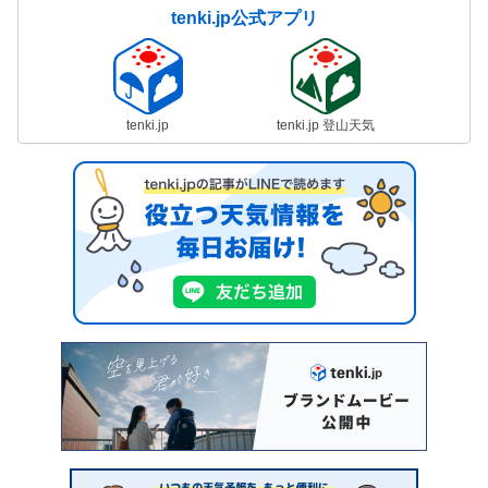
tenki.jp公式アプリ
tenki.jp
tenki.jp 登山天気