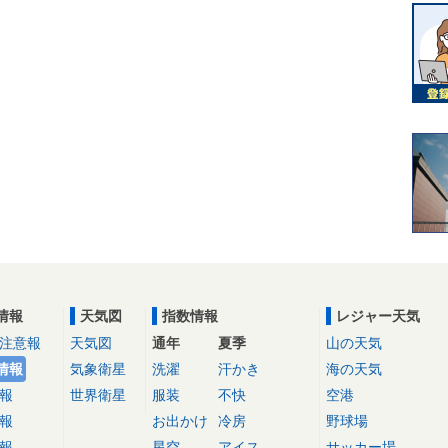
情報
天気図
指数情報
レジャー天気
注意報
天気図
通年
夏季
山の天気
情報
気象衛星
洗濯
汗かき
海の天気
報
世界衛星
服装
不快
空港
報
お出かけ
冷房
野球場
報
星空
アイス
サッカー場