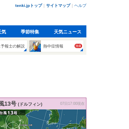
tenki.jpトップ
｜
サイトマップ
｜
ヘルプ
天気
季節特集
天気ニュース
象予報士の解説
熱中症情報
注目
風13号
(ドルフィン)
07日17:00現在