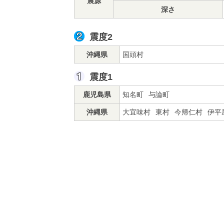
震源
深さ
震度2
沖縄県
国頭村
震度1
鹿児島県
知名町
与論町
沖縄県
大宜味村
東村
今帰仁村
伊平