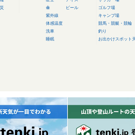
災
傘
ビール
ゴルフ場
紫外線
キャンプ場
体感温度
競馬・競艇・競輪
洗車
釣り
睡眠
お出かけスポット