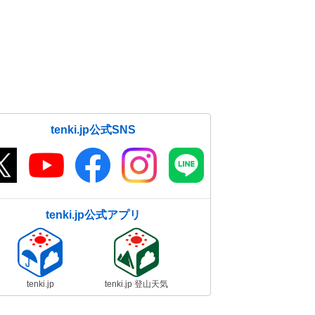
tenki.jp公式SNS
tenki.jp公式アプリ
tenki.jp
tenki.jp 登山天気