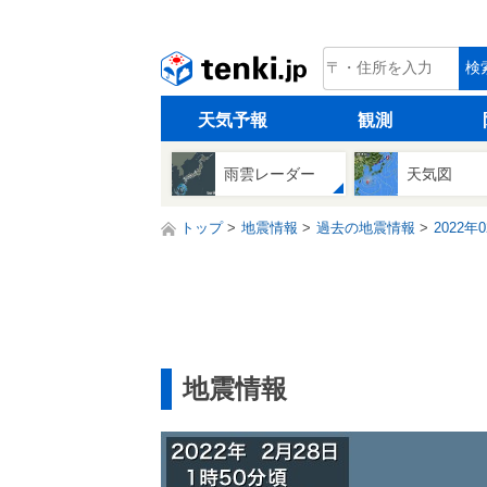
tenki.jp
検
天気予報
観測
雨雲レーダー
天気図
トップ
地震情報
過去の地震情報
2022年
地震情報