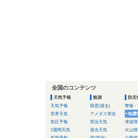
全国のコンテンツ
天気予報
観測
防災
天気予報
雨雲(過去)
警報・
世界天気
アメダス実況
地震
気圧予報
実況天気
津波情
2週間天気
過去天気
火山情
長期予報
雷(実況)
台風情