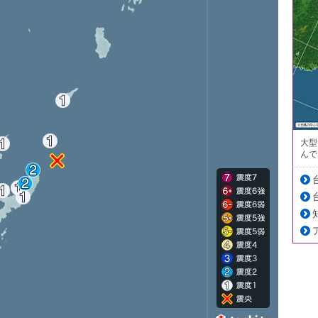
大型
んで