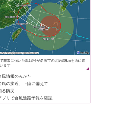
で非常に強い台風13号が名護市の北約30kmを西に進
います
台風情報のみかた
台風の接近、上陸に備えて
知る防災
アプリで台風進路予報を確認