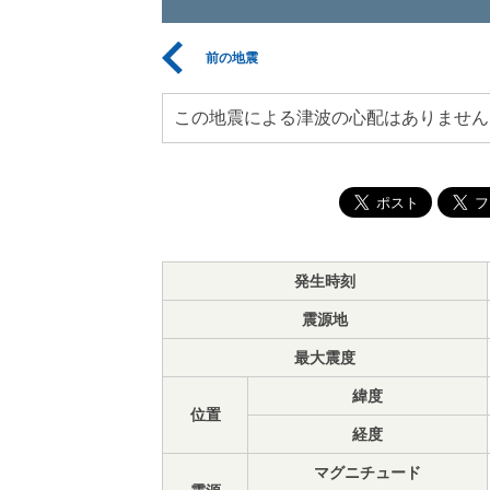
前の地震
この地震による津波の心配はありません
発生時刻
震源地
最大震度
緯度
位置
経度
マグニチュード