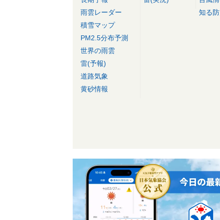
雨雲レーダー
知る防
積雪マップ
PM2.5分布予測
世界の雨雲
雷(予報)
道路気象
黄砂情報