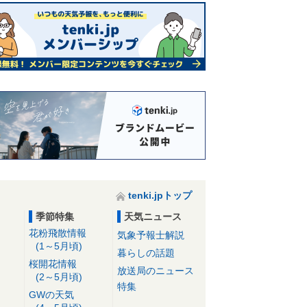
tenki.jpトップ
季節特集
天気ニュース
花粉飛散情報
気象予報士解説
(1～5月頃)
暮らしの話題
桜開花情報
放送局のニュース
(2～5月頃)
特集
GWの天気