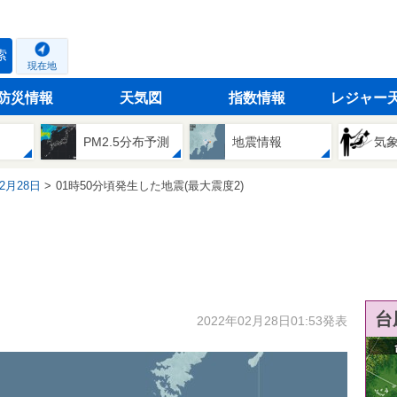
索
現在地
防災情報
天気図
指数情報
レジャー
PM2.5分布予測
地震情報
気
02月28日
01時50分頃発生した地震(最大震度2)
台
2022年02月28日01:53発表