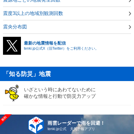
震度3以上の地域別観測回数
震央分布図
最新の地震情報を配信
tenki.jp公式X（旧Twitter）をご利用ください。
「知る防災」地震
いざという時にあわてないために
確かな情報と行動で防災力アップ
雨雲レーダーで雨を回避！
tenki.jp公式 天気予報アプリ