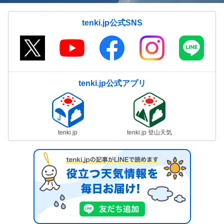
tenki.jp公式SNS
tenki.jp公式アプリ
tenki.jp
tenki.jp 登山天気