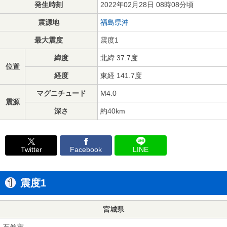
発生時刻
2022年02月28日 08時08分頃
震源地
福島県沖
最大震度
震度1
緯度
北緯 37.7度
位置
経度
東経 141.7度
マグニチュード
M4.0
震源
深さ
約40km
Twitter
Facebook
LINE
震度1
宮城県
石巻市