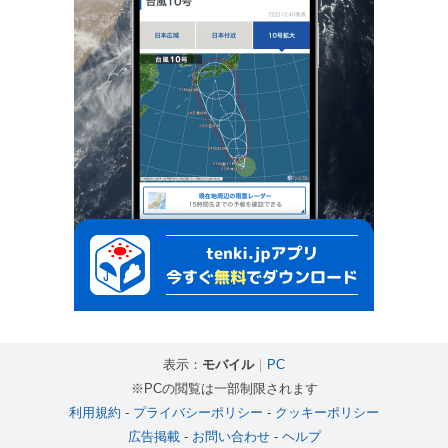
表示：
モバイル
｜
PC
※PCの閲覧は一部制限されます
利用規約
-
プライバシーポリシー
-
クッキーポリシー
広告掲載
-
お問い合わせ
-
ヘルプ