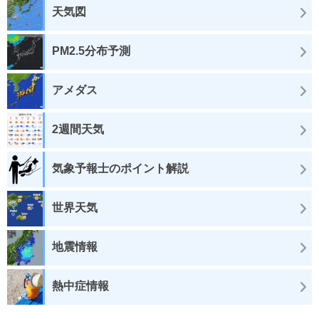
天気図
PM2.5分布予測
アメダス
2週間天気
気象予報士のポイント解説
世界天気
地震情報
熱中症情報