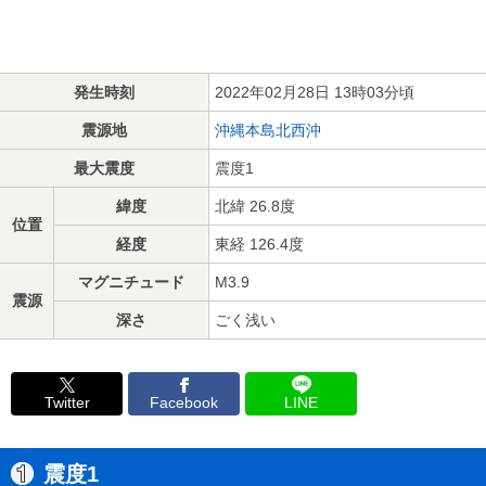
発生時刻
2022年02月28日 13時03分頃
震源地
沖縄本島北西沖
最大震度
震度1
緯度
北緯 26.8度
位置
経度
東経 126.4度
マグニチュード
M3.9
震源
深さ
ごく浅い
Twitter
Facebook
LINE
震度1