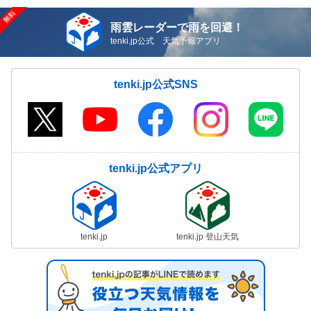
雨雲レーダーで雨を回避！
tenki.jp公式 天気予報アプリ
tenki.jp公式SNS
tenki.jp公式アプリ
tenki.jp
tenki.jp 登山天気