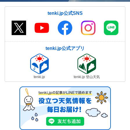
tenki.jp公式SNS
tenki.jp公式アプリ
tenki.jp
tenki.jp 登山天気