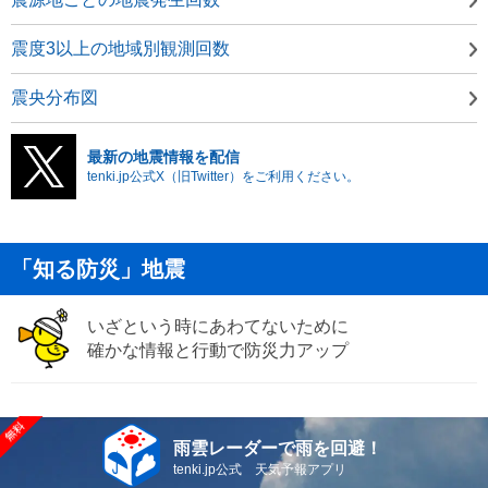
震度3以上の地域別観測回数
震央分布図
最新の地震情報を配信
tenki.jp公式X（旧Twitter）をご利用ください。
「知る防災」地震
いざという時にあわてないために
確かな情報と行動で防災力アップ
雨雲レーダーで雨を回避！
tenki.jp公式 天気予報アプリ