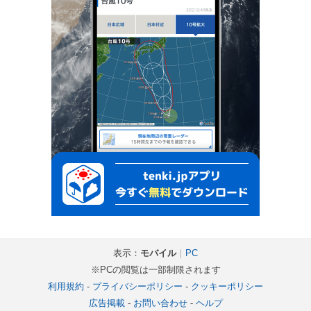
表示：
モバイル
｜
PC
※PCの閲覧は一部制限されます
利用規約
-
プライバシーポリシー
-
クッキーポリシー
広告掲載
-
お問い合わせ
-
ヘルプ