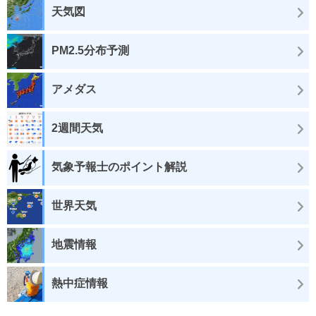
天気図
PM2.5分布予測
アメダス
2週間天気
気象予報士のポイント解説
世界天気
地震情報
熱中症情報