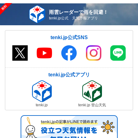
雨雲レーダーで雨を回避！
tenki.jp公式 天気予報アプリ
tenki.jp公式SNS
tenki.jp公式アプリ
tenki.jp
tenki.jp 登山天気