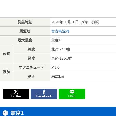
発生時刻
2020年10月10日 18時36分頃
震源地
宮古島近海
最大震度
震度1
緯度
北緯 24.9度
位置
経度
東経 125.3度
マグニチュード
M3.0
震源
深さ
約20km
Twitter
Facebook
LINE
震度1