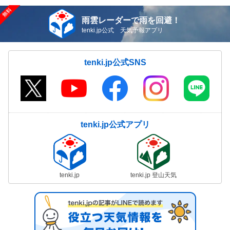
雨雲レーダーで雨を回避！
tenki.jp公式 天気予報アプリ
tenki.jp公式SNS
tenki.jp公式アプリ
tenki.jp
tenki.jp 登山天気