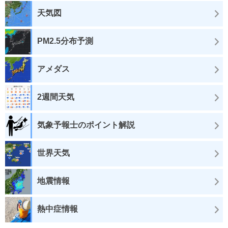
天気図
PM2.5分布予測
アメダス
2週間天気
気象予報士のポイント解説
世界天気
地震情報
熱中症情報