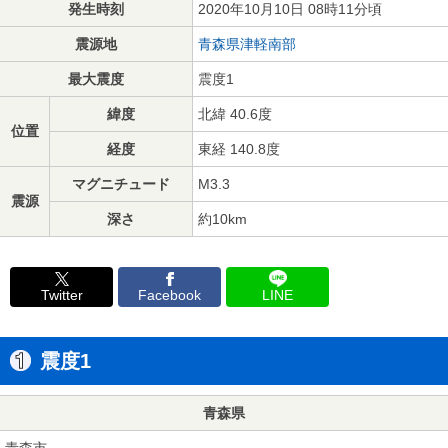
発生時刻
2020年10月10日 08時11分頃
震源地
青森県津軽南部
最大震度
震度1
緯度
北緯 40.6度
位置
経度
東経 140.8度
マグニチュード
M3.3
震源
深さ
約10km
Twitter
Facebook
LINE
震度1
青森県
青森市