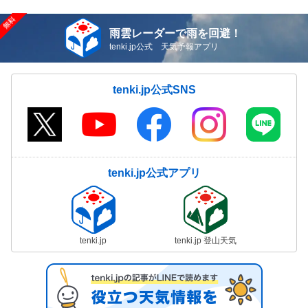
雨雲レーダーで雨を回避！
tenki.jp公式 天気予報アプリ
tenki.jp公式SNS
tenki.jp公式アプリ
tenki.jp
tenki.jp 登山天気