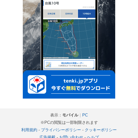
表示：
モバイル
｜
PC
※PCの閲覧は一部制限されます
利用規約
-
プライバシーポリシー
-
クッキーポリシー
広告掲載
-
お問い合わせ
-
ヘルプ