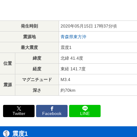
発生時刻
2020年05月15日 17時37分頃
震源地
青森県東方沖
最大震度
震度1
緯度
北緯 41.4度
位置
経度
東経 141.7度
マグニチュード
M3.4
震源
深さ
約70km
Twitter
Facebook
LINE
震度1