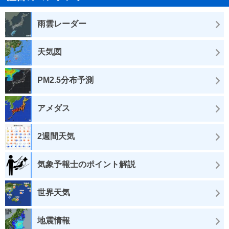
雨雲レーダー
天気図
PM2.5分布予測
アメダス
2週間天気
気象予報士のポイント解説
世界天気
地震情報