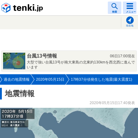
tenki.jp
検索
メニュー
現在地
台風13号情報
06日17:00現在
大型で強い台風13号が南大東島の北東約130kmを西北西に進んで
います
過去の地震情報
2020年05月15日
17時37分頃発生した地震(最大震度1)
地震情報
2020年05月15日17:40発表