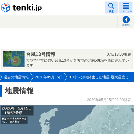
tenki.jp
検索
メニュー
現在地
台風13号情報
07日18:00現在
大型で非常に強い台風13号が名護市の北約50kmを西に進んでい
ます
過去の地震情報
2020年05月15日
01時57分頃発生した地震(最大震度1)
地震情報
2020年05月15日02:00発表