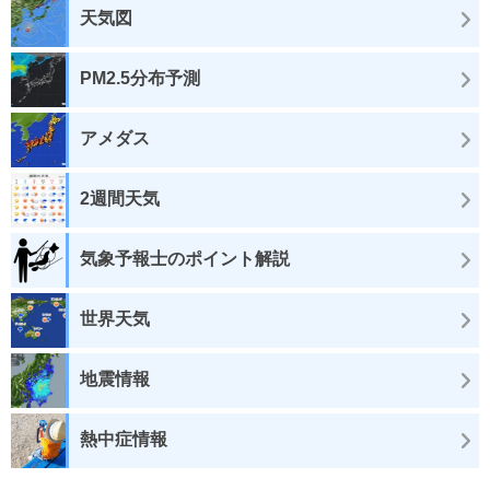
天気図
PM2.5分布予測
アメダス
2週間天気
気象予報士のポイント解説
世界天気
地震情報
熱中症情報