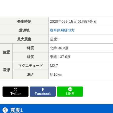
発生時刻
2020年05月15日 01時57分頃
震源地
岐阜県飛騨地方
最大震度
震度1
緯度
北緯 36.3度
位置
経度
東経 137.6度
マグニチュード
M2.7
震源
深さ
約10km
Twitter
Facebook
LINE
震度1