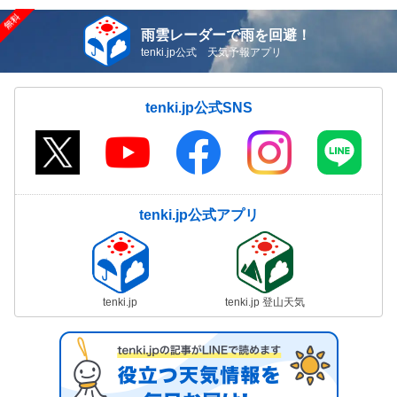
雨雲レーダーで雨を回避！
tenki.jp公式 天気予報アプリ
tenki.jp公式SNS
tenki.jp公式アプリ
tenki.jp
tenki.jp 登山天気