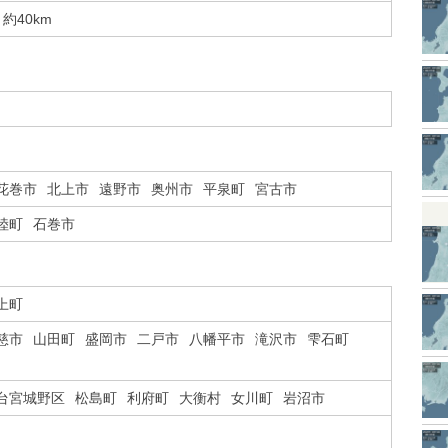
約40km
花巻市
北上市
遠野市
奥州市
平泉町
宮古市
陸町
石巻市
上町
慈市
山田町
盛岡市
二戸市
八幡平市
滝沢市
雫石町
台宮城野区
松島町
利府町
大衡村
女川町
岩沼市