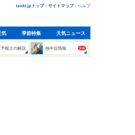
tenki.jpトップ
｜
サイトマップ
｜
ヘルプ
天気
季節特集
天気ニュース
象予報士の解説
熱中症情報
注目