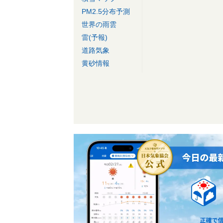
PM2.5分布予測
世界の雨雲
雷(予報)
道路気象
黄砂情報