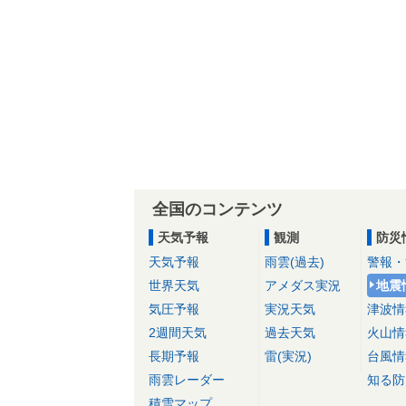
全国のコンテンツ
天気予報
観測
防災
天気予報
雨雲(過去)
警報・
世界天気
アメダス実況
地震
気圧予報
実況天気
津波情
2週間天気
過去天気
火山情
長期予報
雷(実況)
台風情
雨雲レーダー
知る防
積雪マップ