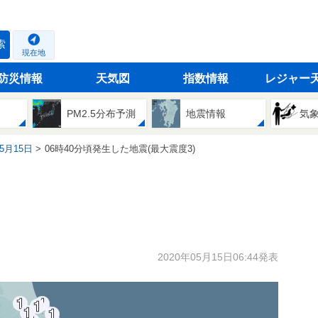
索
現在地
防災情報
天気図
指数情報
レジャー
PM2.5分布予測
地震情報
気
05月15日
06時40分頃発生した地震(最大震度3)
2020年05月15日06:44発表