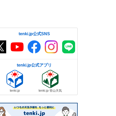
tenki.jp公式SNS
tenki.jp公式アプリ
tenki.jp
tenki.jp 登山天気