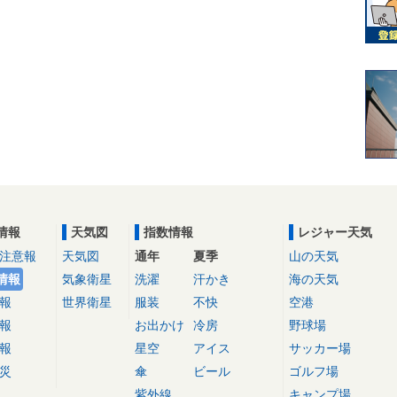
情報
天気図
指数情報
レジャー天気
注意報
天気図
通年
夏季
山の天気
情報
気象衛星
洗濯
汗かき
海の天気
報
世界衛星
服装
不快
空港
報
お出かけ
冷房
野球場
報
星空
アイス
サッカー場
災
傘
ビール
ゴルフ場
紫外線
キャンプ場