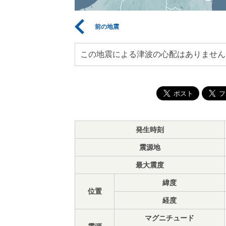
前の地震
この地震による津波の心配はありません
発生時刻
震源地
最大震度
緯度
位置
経度
マグニチュード