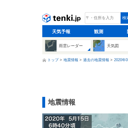
tenki.jp
検
天気予報
観測
雨雲レーダー
天気図
トップ
地震情報
過去の地震情報
2020年
地震情報