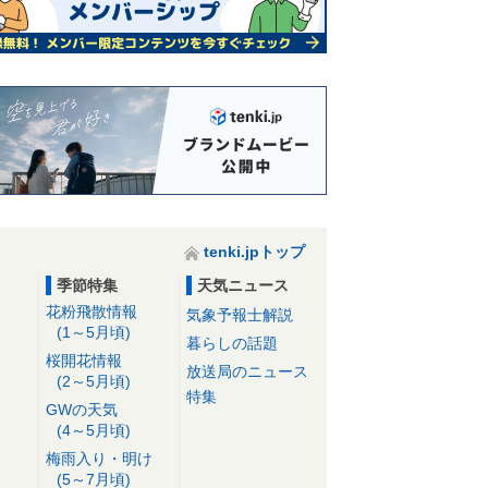
tenki.jpトップ
季節特集
天気ニュース
花粉飛散情報
気象予報士解説
(1～5月頃)
暮らしの話題
桜開花情報
放送局のニュース
(2～5月頃)
特集
GWの天気
(4～5月頃)
梅雨入り・明け
(5～7月頃)