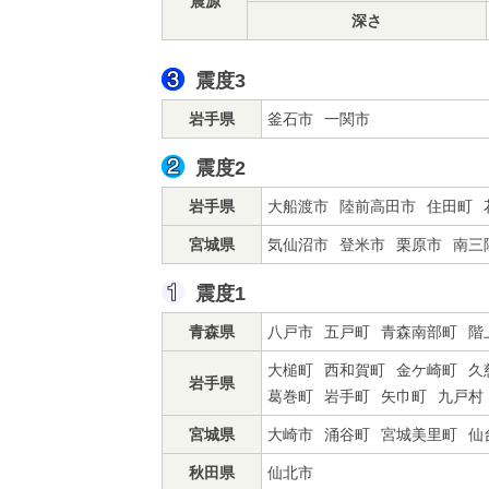
震源
深さ
震度3
岩手県
釜石市
一関市
震度2
岩手県
大船渡市
陸前高田市
住田町
宮城県
気仙沼市
登米市
栗原市
南三
震度1
青森県
八戸市
五戸町
青森南部町
階
大槌町
西和賀町
金ケ崎町
久
岩手県
葛巻町
岩手町
矢巾町
九戸村
宮城県
大崎市
涌谷町
宮城美里町
仙
秋田県
仙北市