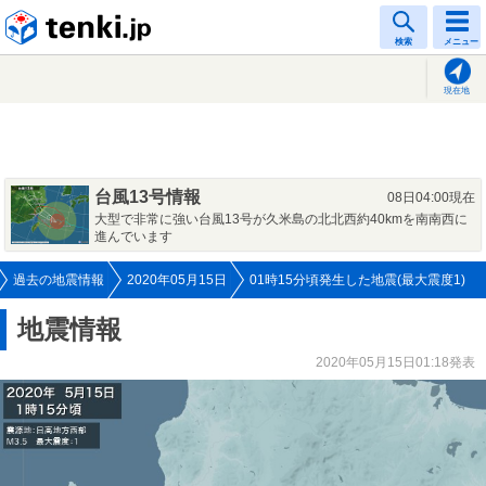
tenki.jp
検索
メニュー
現在地
台風13号情報
08日04:00現在
大型で非常に強い台風13号が久米島の北北西約40kmを南南西に
進んでいます
過去の地震情報
2020年05月15日
01時15分頃発生した地震(最大震度1)
地震情報
2020年05月15日01:18発表