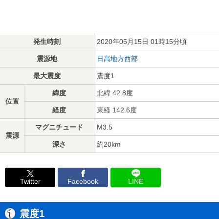
発生時刻
2020年05月15日 01時15分頃
震源地
日高地方西部
最大震度
震度1
緯度
北緯 42.8度
位置
経度
東経 142.6度
マグニチュード
M3.5
震源
深さ
約20km
Twitter
Facebook
LINE
震度1