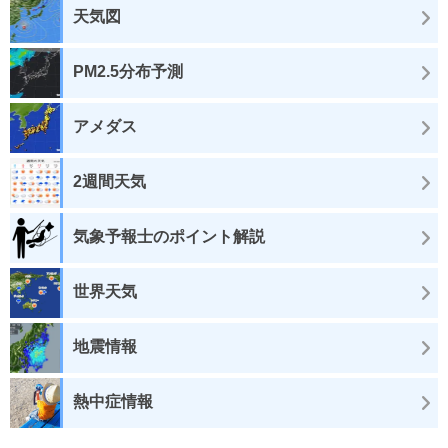
天気図
PM2.5分布予測
アメダス
2週間天気
気象予報士のポイント解説
世界天気
地震情報
熱中症情報