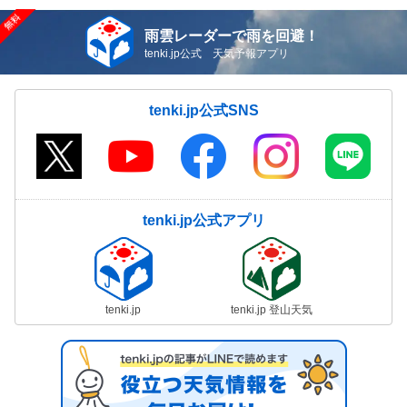
雨雲レーダーで雨を回避！
tenki.jp公式 天気予報アプリ
tenki.jp公式SNS
tenki.jp公式アプリ
tenki.jp
tenki.jp 登山天気